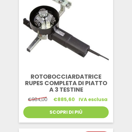
ROTOBOCCIARDATRICE
RUPES COMPLETA DI PIATTO
A 3 TESTINE
Il
Il
€
984,00
€
885,60
IVA esclusa
prezzo
prezzo
originale
attuale
SCOPRI DI PIÙ
era:
è:
€984,00.
€885,60.