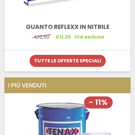
GUANTO REFLEXX IN NITRILE
Il
Il
€
12,50
€
11,25
IVA esclusa
prezzo
prezzo
originale
attuale
era:
è:
€12,50.
€11,25.
TUTTE LE OFFERTE SPECIALI
I PIÙ VENDUTI
- 11%