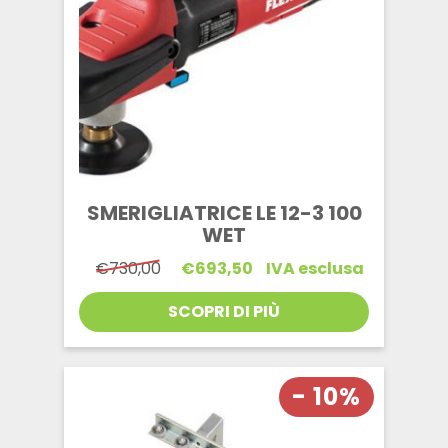
SMERIGLIATRICE LE 12-3 100
WET
Il
Il
€
730,00
€
693,50
IVA esclusa
prezzo
prezzo
originale
attuale
SCOPRI DI PIÙ
era:
è:
€730,00.
€693,50.
- 10%