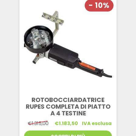
- 10%
ROTOBOCCIARDATRICE
RUPES COMPLETA DI PIATTO
A 4 TESTINE
Il
Il
€
1.315,00
€
1.183,50
IVA esclusa
prezzo
prezzo
originale
attuale