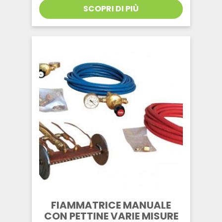
originale
attuale
SCOPRI DI PIÙ
era:
è:
€330,00.
€264,00.
FIAMMATRICE MANUALE
CON PETTINE VARIE MISURE