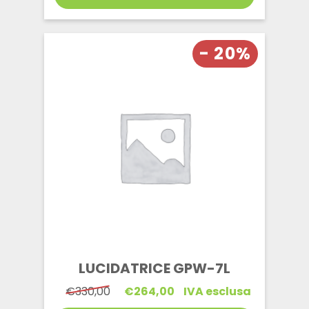
- 20%
LUCIDATRICE GPW-7L
Il
Il
€
330,00
€
264,00
IVA esclusa
prezzo
prezzo