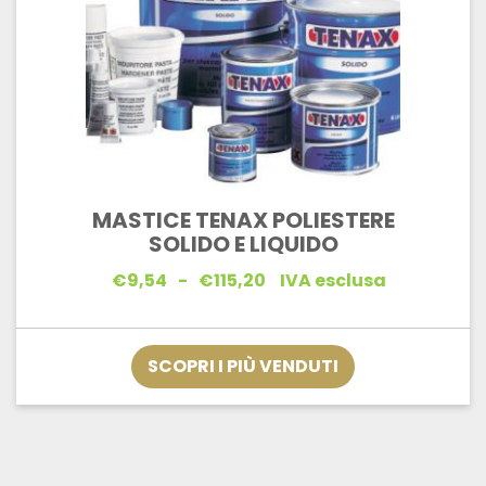
MASTICE TENAX POLIESTERE
SOLIDO E LIQUIDO
Fascia
€
9,54
-
€
115,20
IVA esclusa
di
prezzo:
da
€9,54
SCOPRI I PIÙ VENDUTI
a
€115,20