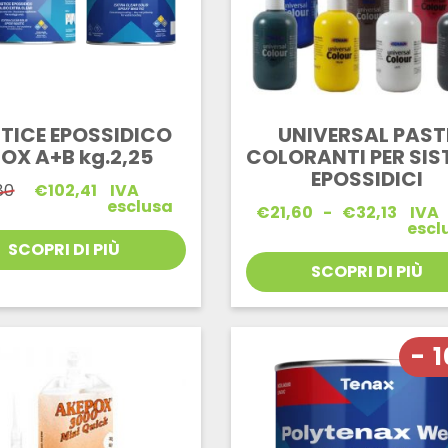
TICE EPOSSIDICO
UNIVERSAL PAST
IOX A+B kg.2,25
COLORANTI PER SIS
EPOSSIDICI
Il
Il
80
€
102,41
IVA
prezzo
prezzo
esclusa
Fascia
€
21,60
-
€
32,13
IVA
originale
attuale
di
escl
era:
è:
prezzo:
SCOPRI DI PIÙ
€107,80.
€102,41.
da
SCOPRI DI PIÙ
€21,60
a
€32,13
- 