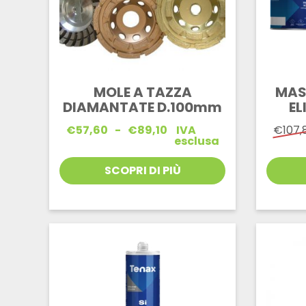
MOLE A TAZZA
MAS
DIAMANTATE D.100mm
EL
Fascia
€
57,60
-
€
89,10
IVA
€
107,
di
esclusa
prezzo:
da
SCOPRI DI PIÙ
€57,60
a
€89,10