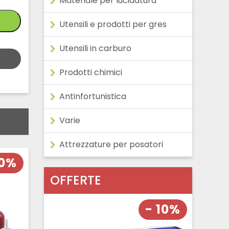
Materiale per lucidatura
Utensili e prodotti per gres
Utensili in carburo
Prodotti chimici
Antinfortunistica
Varie
Attrezzature per posatori
10%
OFFERTE
- 10%