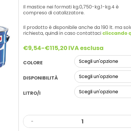
Il mastice nei formati kg.0,750-kg.1-kg.4 è
compreso di catalizzatore.
Il prodotto è disponibile anche da 190 lt. ma sol
richiesta, quindi in caso contattaci
cliccando 
€
9,54
-
€
115,20
IVA esclusa
Fascia
di
prezzo:
COLORE
da
€9,54
DISPONIBILITÀ
a
€115,20
LITRO/I
MASTICE
-
TENAX
POLIESTERE