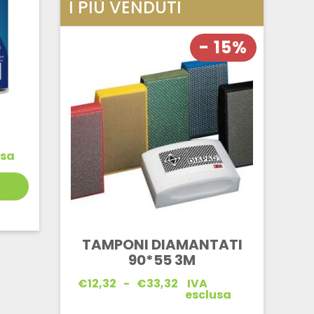
I PIÙ VENDUTI
- 15%
usa
TAMPONI DIAMANTATI
90*55 3M
Fascia
€
12,32
-
€
33,32
IVA
di
esclusa
prezzo: