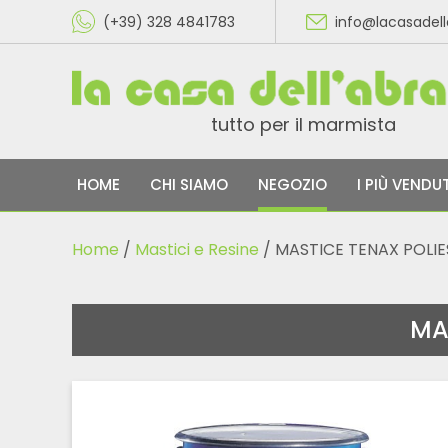
(+39) 328 4841783
info@lacasadel
tutto per il marmista
HOME
CHI SIAMO
NEGOZIO
I PIÙ VENDUT
Home
/
Mastici e Resine
/ MASTICE TENAX POLIE
MAS