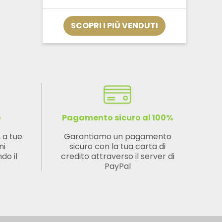
da
€12,32
a
SCOPRI I PIÙ VENDUTI
€33,32
o
Pagamento sicuro al 100%
, a tue
Garantiamo un pagamento
ni
sicuro con la tua carta di
do il
credito attraverso il server di
PayPal