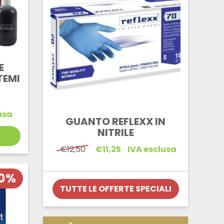
E
TEMI
usa
GUANTO REFLEXX IN
NITRILE
Il
Il
€
12,50
€
11,25
IVA esclusa
prezzo
prezzo
originale
attuale
era:
è:
10%
€12,50.
€11,25.
TUTTE LE OFFERTE SPECIALI