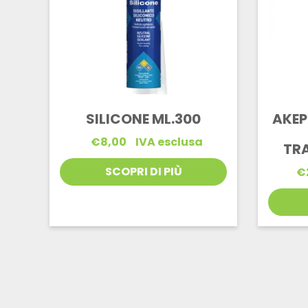
SILICONE ML.300
AKEP
€
8,00
IVA esclusa
TR
SCOPRI DI PIÙ
€