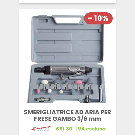
- 10%
SMERIGLIATRICE AD ARIA PER
FRESE GAMBO 3/6 mm
Il
Il
€
57,00
€
51,30
IVA esclusa
prezzo
prezzo