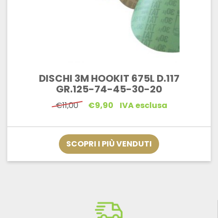
DISCHI 3M HOOKIT 675L D.117
GR.125-74-45-30-20
Il
Il
€
11,00
€
9,90
IVA esclusa
prezzo
prezzo
originale
attuale
era:
è:
€11,00.
€9,90.
SCOPRI I PIÙ VENDUTI