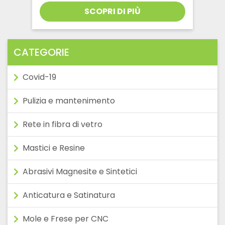
originale
attuale
SCOPRI DI PIÙ
era:
è:
€57,00.
€51,30.
CATEGORIE
Covid-19
Pulizia e mantenimento
Rete in fibra di vetro
Mastici e Resine
Abrasivi Magnesite e Sintetici
Anticatura e Satinatura
Mole e Frese per CNC