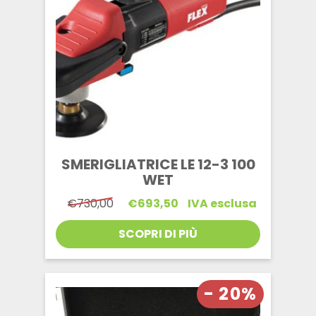
SMERIGLIATRICE LE 12-3 100
WET
Il
Il
€
730,00
€
693,50
IVA esclusa
prezzo
prezzo
originale
attuale
SCOPRI DI PIÙ
era:
è:
€730,00.
€693,50.
- 20%