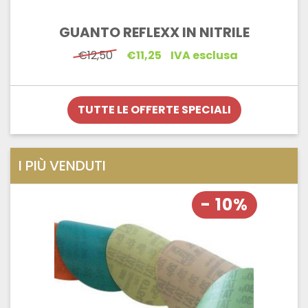
GUANTO REFLEXX IN NITRILE
Il
Il
€
12,50
€
11,25
IVA esclusa
prezzo
prezzo
originale
attuale
era:
è:
€12,50.
€11,25.
TUTTE LE OFFERTE SPECIALI
I PIÙ VENDUTI
- 10%