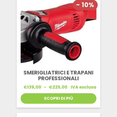
- 10%
SMERIGLIATRICI E TRAPANI
PROFESSIONALI
Fascia
€
139,00
-
€
225,00
IVA esclusa
di
prezzo:
SCOPRI DI PIÙ
da
€139,00
a
€225,00