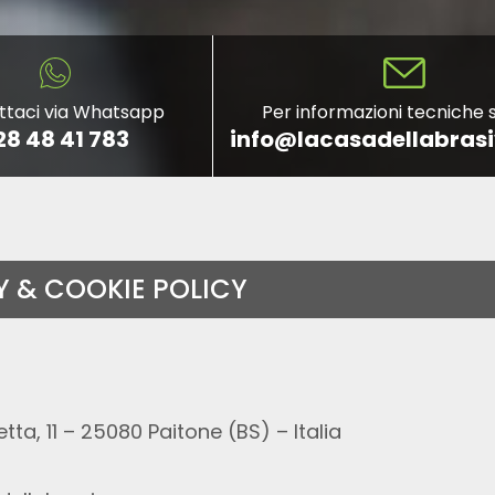
ttaci via Whatsapp
Per informazioni tecniche s
28 48 41 783
info@lacasadellabras
Y & COOKIE POLICY
tta, 11 – 25080 Paitone (BS) – Italia