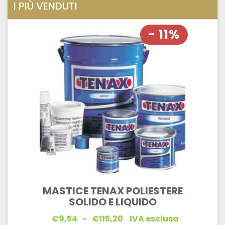
I PIÙ VENDUTI
- 11%
MASTICE TENAX POLIESTERE
SOLIDO E LIQUIDO
Fascia
€
9,54
-
€
115,20
IVA esclusa