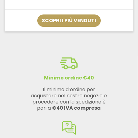
di
prezzo:
da
€9,54
SCOPRI I PIÙ VENDUTI
a
€115,20
Minimo ordine €40
Il minimo d’ordine per
acquistare nel nostro negozio e
procedere con la spedizione è
pari a
€40 IVA compresa