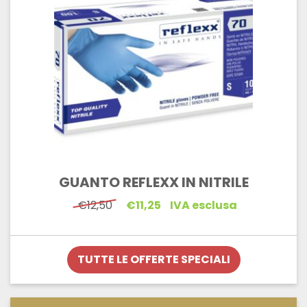
GUANTO REFLEXX IN NITRILE
Il
Il
€
12,50
€
11,25
IVA esclusa
prezzo
prezzo
originale
attuale
era:
è:
€12,50.
€11,25.
TUTTE LE OFFERTE SPECIALI