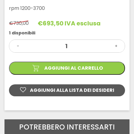
rpm 1200-3700
€
693,50
IVA esclusa
€
730,00
Il
Il
prezzo
prezzo
1 disponibili
originale
attuale
SMERIGLIATRICE
era:
è:
-
LE
+
€730,00.
€693,50.
12-
3
100
WET
AGGIUNGI AL CARRELLO
quantità
AGGIUNGI ALLA LISTA DEI DESIDERI
POTREBBERO INTERESSARTI