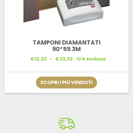
TAMPONI DIAMANTATI
90*55 3M
Fascia
€
12,32
-
€
33,32
IVA esclusa
di
prezzo:
da
€12,32
SCOPRI I PIÙ VENDUTI
a
€33,32