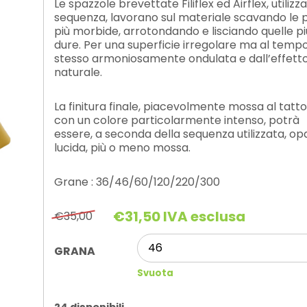
Le spazzole brevettate Filiflex ed Airflex, utilizza
sequenza, lavorano sul materiale scavando le p
più morbide, arrotondando e lisciando quelle pi
dure. Per una superficie irregolare ma al temp
stesso armoniosamente ondulata e dall’effett
naturale.
La finitura finale, piacevolmente mossa al tatto
con un colore particolarmente intenso, potrà
essere, a seconda della sequenza utilizzata, op
lucida, più o meno mossa.
Grane : 36/46/60/120/220/300
€
31,50
IVA esclusa
€
35,00
Il
Il
prezzo
prezzo
originale
attuale
GRANA
era:
è:
Svuota
€35,00.
€31,50.
24 disponibili