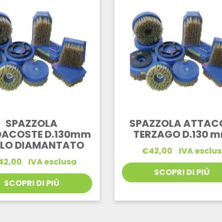
SPAZZOLA
SPAZZOLA ATTAC
DACOSTE D.130mm
TERZAGO D.130 
FILO DIAMANTATO
€
42,00
IVA esclu
42,00
IVA esclusa
SCOPRI DI PIÙ
SCOPRI DI PIÙ