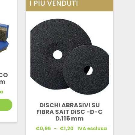
I PIÙ VENDUTI
CO
mm
sa
DISCHI ABRASIVI SU
FIBRA SAIT DISC -D-C
D.115 mm
Fascia
€
0,95
-
€
1,20
IVA esclusa
di