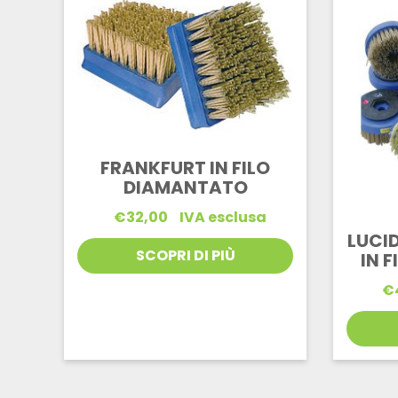
FRANKFURT IN FILO
DIAMANTATO
€
32,00
IVA esclusa
LUCI
SCOPRI DI PIÙ
IN 
€