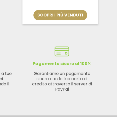
prezzo:
da
€0,95
SCOPRI I PIÙ VENDUTI
a
€1,20
o
Pagamento sicuro al 100%
, a tue
Garantiamo un pagamento
ni
sicuro con la tua carta di
do il
credito attraverso il server di
PayPal