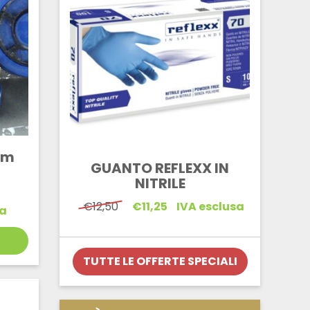
mm
GUANTO REFLEXX IN
NITRILE
Il
Il
€
12,50
€
11,25
IVA esclusa
sa
prezzo
prezzo
originale
attuale
era:
è:
€12,50.
€11,25.
TUTTE LE OFFERTE SPECIALI