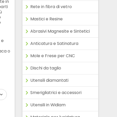
te in
arti
Rete in fibra di vetro
ù
o
Mastici e Resine
o
Abrasivi Magnesite e Sintetici
 e
Anticatura e Satinatura
aca o
Mole e Frese per CNC
Dischi da taglio
Utensili diamantati
Smerigliatrici e accessori
Utensili in Widiam