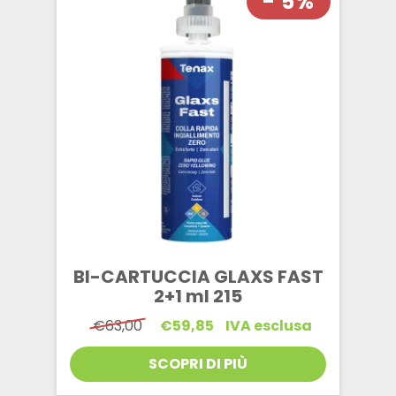
- 5%
BI-CARTUCCIA GLAXS FAST
2+1 ml 215
Il
Il
€
63,00
€
59,85
IVA esclusa
prezzo
prezzo
originale
attuale
SCOPRI DI PIÙ
era:
è:
€63,00.
€59,85.