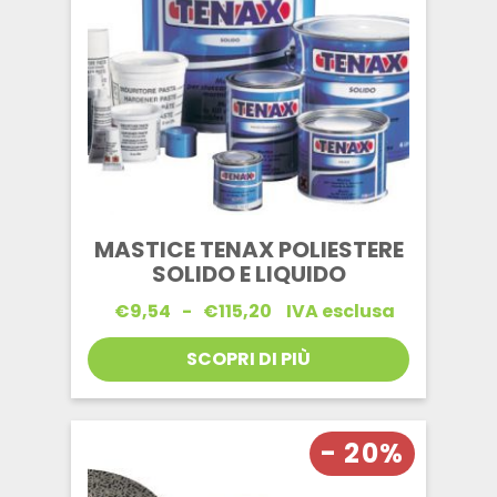
MASTICE TENAX POLIESTERE
SOLIDO E LIQUIDO
Fascia
€
9,54
-
€
115,20
IVA esclusa
di
prezzo:
SCOPRI DI PIÙ
da
€9,54
a
€115,20
- 20%