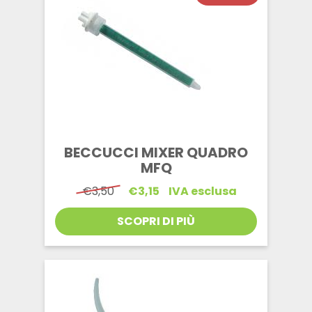
BECCUCCI MIXER QUADRO
MFQ
Il
Il
€
3,50
€
3,15
IVA esclusa
prezzo
prezzo
originale
attuale
SCOPRI DI PIÙ
era:
è:
€3,50.
€3,15.