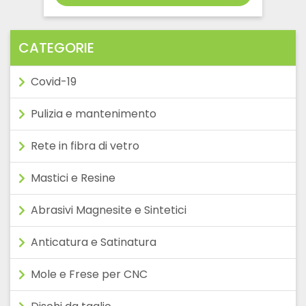
€28,78
a
€30,30
CATEGORIE
Covid-19
Pulizia e mantenimento
Rete in fibra di vetro
Mastici e Resine
Abrasivi Magnesite e Sintetici
Anticatura e Satinatura
Mole e Frese per CNC