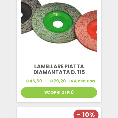
LAMELLARE PIATTA
DIAMANTATA D. 115
Fascia
€
45,60
-
€
79,20
IVA esclusa
di
prezzo:
SCOPRI DI PIÙ
da
€45,60
a
€79,20
- 10%