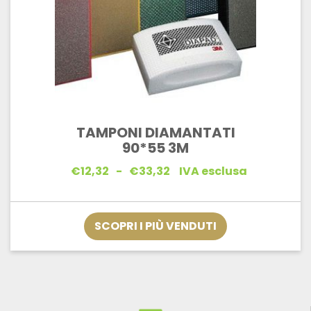
TAMPONI DIAMANTATI
90*55 3M
Fascia
€
12,32
-
€
33,32
IVA esclusa
di
prezzo:
da
€12,32
SCOPRI I PIÙ VENDUTI
a
€33,32