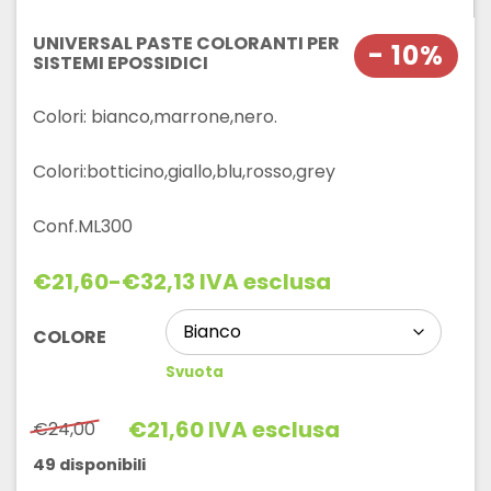
UNIVERSAL PASTE COLORANTI PER
- 10%
SISTEMI EPOSSIDICI
Colori: bianco,marrone,nero.
Colori:botticino,giallo,blu,rosso,grey
Conf.ML300
€
21,60
-
€
32,13
IVA esclusa
Fascia
di
prezzo:
COLORE
da
Svuota
€21,60
a
€32,13
€
21,60
IVA esclusa
€
24,00
Il
Il
prezzo
prezzo
49 disponibili
originale
attuale