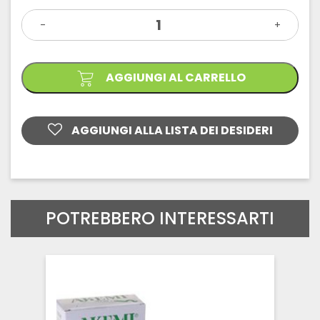
era:
è:
UNIVERSAL
€24,00.
€21,60.
-
PASTE
+
COLORANTI
PER
SISTEMI
EPOSSIDICI
AGGIUNGI AL CARRELLO
quantità
AGGIUNGI ALLA LISTA DEI DESIDERI
POTREBBERO INTERESSARTI