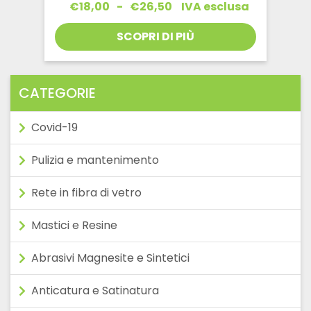
Fascia
€
18,00
-
€
26,50
IVA esclusa
di
prezzo:
SCOPRI DI PIÙ
da
€18,00
a
€26,50
CATEGORIE
Covid-19
Pulizia e mantenimento
Rete in fibra di vetro
Mastici e Resine
Abrasivi Magnesite e Sintetici
Anticatura e Satinatura