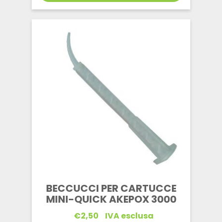
€3,50.
€3,15.
BECCUCCI PER CARTUCCE
MINI-QUICK AKEPOX 3000
€
2,50
IVA esclusa