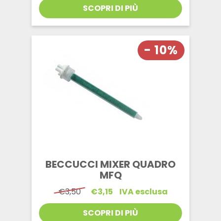
SCOPRI DI PIÙ
- 10%
BECCUCCI MIXER QUADRO
MFQ
Il
Il
€
3,50
€
3,15
IVA esclusa
prezzo
prezzo
originale
attuale
SCOPRI DI PIÙ
era:
è: