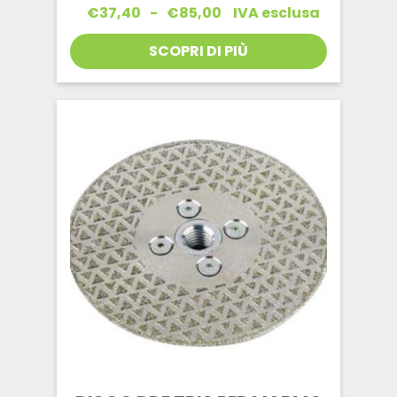
Fascia
€
37,40
-
€
85,00
IVA esclusa
di
prezzo:
SCOPRI DI PIÙ
da
€37,40
a
€85,00