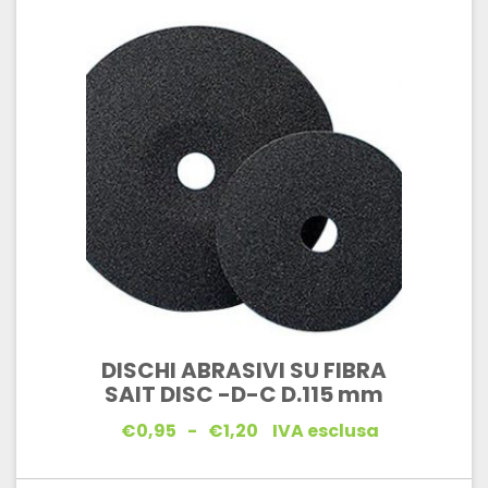
DISCHI ABRASIVI SU FIBRA
SAIT DISC -D-C D.115 mm
Fascia
€
0,95
-
€
1,20
IVA esclusa
di
prezzo:
da