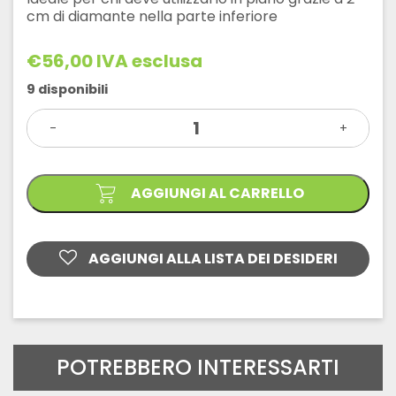
cm di diamante nella parte inferiore
€
56,00
IVA esclusa
9 disponibili
DISCO
-
EXTREME
+
PER
GRANITO
quantità
AGGIUNGI AL CARRELLO
AGGIUNGI ALLA LISTA DEI DESIDERI
POTREBBERO INTERESSARTI