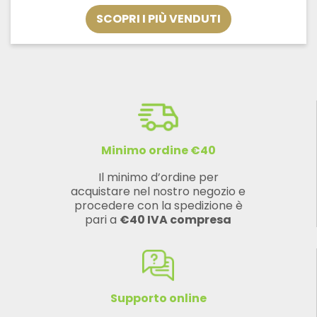
€0,95
SCOPRI I PIÙ VENDUTI
a
€1,20
Minimo ordine €40
Il minimo d’ordine per
acquistare nel nostro negozio e
procedere con la spedizione è
pari a
€40 IVA compresa
Supporto online