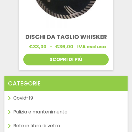
DISCHI DA TAGLIO WHISKER
Fascia
€
33,30
-
€
36,00
IVA esclusa
di
prezzo:
SCOPRI DI PIÙ
da
€33,30
a
€36,00
CATEGORIE
Covid-19
Pulizia e mantenimento
Rete in fibra di vetro