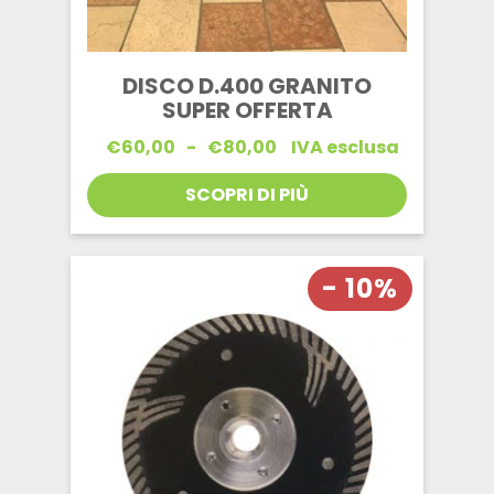
DISCO D.400 GRANITO
SUPER OFFERTA
Fascia
€
60,00
-
€
80,00
IVA esclusa
di
prezzo:
SCOPRI DI PIÙ
da
€60,00
a
€80,00
- 10%