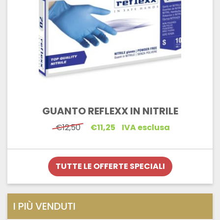
GUANTO REFLEXX IN NITRILE
Il
Il
€
12,50
€
11,25
IVA esclusa
prezzo
prezzo
originale
attuale
era:
è:
€12,50.
€11,25.
TUTTE LE OFFERTE SPECIALI
I PIÙ VENDUTI