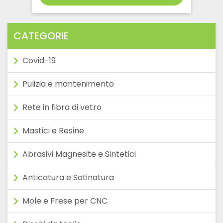
€53,00
a
€157,00
CATEGORIE
Covid-19
Pulizia e mantenimento
Rete in fibra di vetro
Mastici e Resine
Abrasivi Magnesite e Sintetici
Anticatura e Satinatura
Mole e Frese per CNC