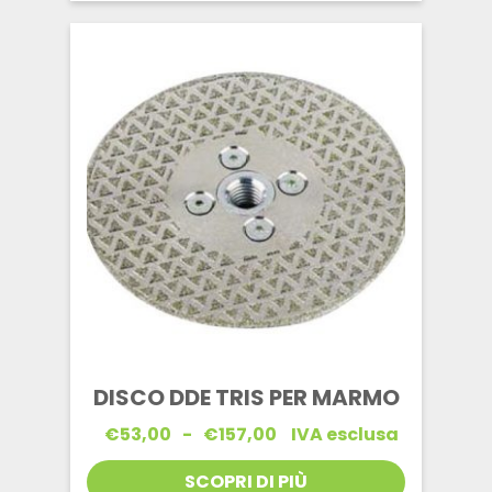
DISCO DDE TRIS PER MARMO
Fascia
€
53,00
-
€
157,00
IVA esclusa
di
prezzo:
SCOPRI DI PIÙ
da