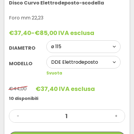
Disco Curvo Elettrodeposto-scodella
Foro mm 22,23
€
37,40
-
€
85,00
IVA esclusa
Fascia
di
prezzo:
DIAMETRO
da
€37,40
MODELLO
a
€85,00
Svuota
€
37,40
IVA esclusa
€
44,00
Il
Il
prezzo
prezzo
10 disponibili
originale
attuale
era:
è:
DISCHI
€44,00.
€37,40.
-
TAGLIO
+
MARMO
PER
FLEX