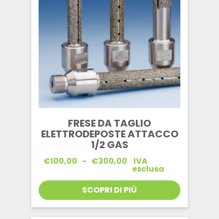
FRESE DA TAGLIO
ELETTRODEPOSTE ATTACCO
1/2 GAS
Fascia
€
100,00
-
€
300,00
IVA
di
esclusa
prezzo:
da
SCOPRI DI PIÙ
€100,00
a
€300,00