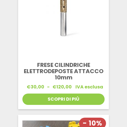
FRESE CILINDRICHE
ELETTRODEPOSTE ATTACCO
10mm
Fascia
€
30,00
-
€
120,00
IVA esclusa
di
prezzo:
SCOPRI DI PIÙ
da
€30,00
a
€120,00
- 10%