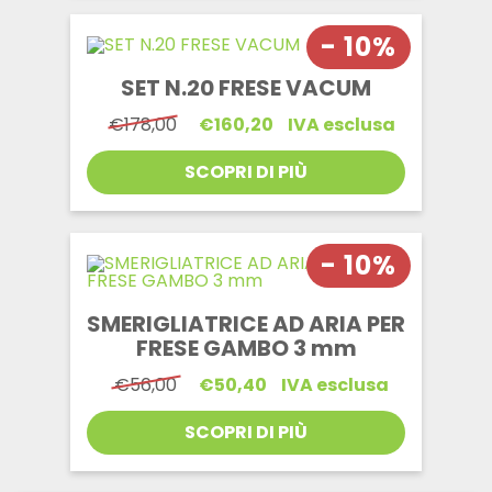
- 10%
SET N.20 FRESE VACUM
Il
Il
€
178,00
€
160,20
IVA esclusa
prezzo
prezzo
originale
attuale
SCOPRI DI PIÙ
era:
è:
€178,00.
€160,20.
- 10%
SMERIGLIATRICE AD ARIA PER
FRESE GAMBO 3 mm
Il
Il
€
56,00
€
50,40
IVA esclusa
prezzo
prezzo
originale
attuale
SCOPRI DI PIÙ
era:
è:
€56,00.
€50,40.