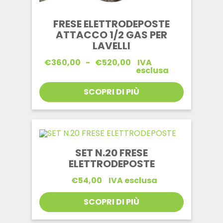
FRESE ELETTRODEPOSTE
ATTACCO 1/2 GAS PER
LAVELLI
Fascia
€
360,00
-
€
520,00
IVA
di
esclusa
prezzo:
da
SCOPRI DI PIÙ
€360,00
a
€520,00
SET N.20 FRESE
ELETTRODEPOSTE
€
54,00
IVA esclusa
SCOPRI DI PIÙ