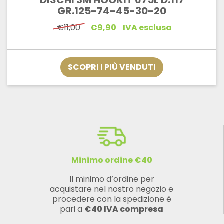
DISCHI 3M HOOKIT 675L D.117
GR.125-74-45-30-20
Il
Il
€
11,00
€
9,90
IVA esclusa
prezzo
prezzo
originale
attuale
era:
è:
€11,00.
€9,90.
SCOPRI I PIÙ VENDUTI
Minimo ordine €40
Il minimo d’ordine per
acquistare nel nostro negozio e
procedere con la spedizione è
pari a
€40 IVA compresa