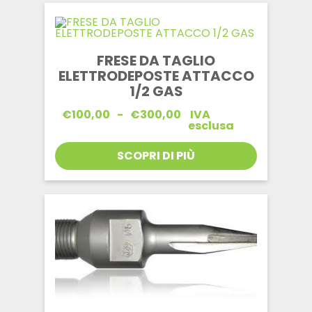
FRESE DA TAGLIO
ELETTRODEPOSTE ATTACCO
1/2 GAS
Fascia
€
100,00
-
€
300,00
IVA
di
esclusa
prezzo:
da
SCOPRI DI PIÙ
€100,00
a
€300,00