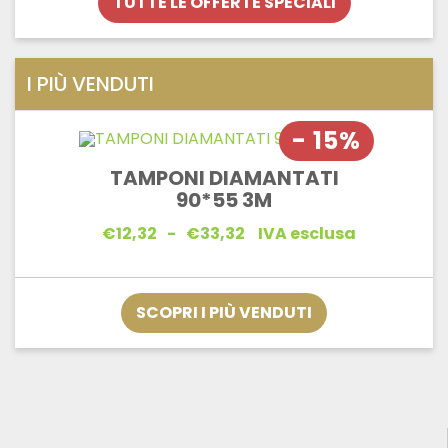
TUTTE LE OFFERTE SPECIALI
I PIÙ VENDUTI
- 15%
TAMPONI DIAMANTATI
90*55 3M
Fascia
€
12,32
-
€
33,32
IVA esclusa
di
prezzo:
da
€12,32
SCOPRI I PIÙ VENDUTI
a
€33,32