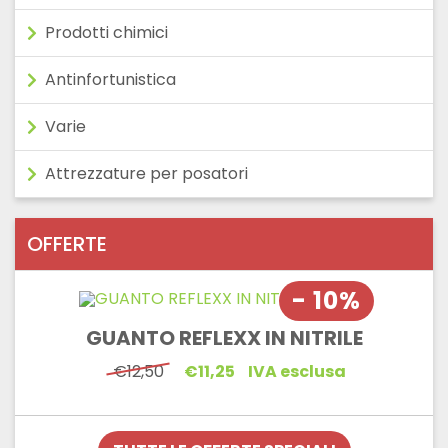
Prodotti chimici
Antinfortunistica
Varie
Attrezzature per posatori
OFFERTE
- 10%
GUANTO REFLEXX IN NITRILE
Il
Il
€
12,50
€
11,25
IVA esclusa
prezzo
prezzo
originale
attuale
era:
è:
€12,50.
€11,25.