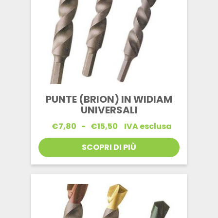
PUNTE (BRION) IN WIDIAM
UNIVERSALI
Fascia
€
7,80
-
€
15,50
IVA esclusa
di
prezzo:
SCOPRI DI PIÙ
da
€7,80
a
€15,50