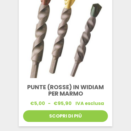
PUNTE (ROSSE) IN WIDIAM
PER MARMO
Fascia
€
5,00
-
€
95,90
IVA esclusa
di
prezzo:
SCOPRI DI PIÙ
da
€5,00
a