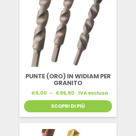
PUNTE (ORO) IN WIDIAM PER
GRANITO
Fascia
€
5,00
-
€
95,90
IVA esclusa
di
prezzo:
SCOPRI DI PIÙ
da
€5,00
a
€95,90