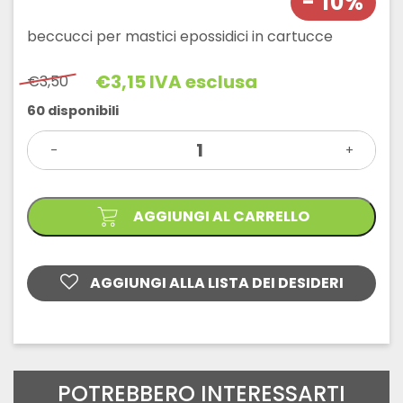
- 10%
beccucci per mastici epossidici in cartucce
€
3,15
IVA esclusa
€
3,50
Il
Il
prezzo
prezzo
60 disponibili
originale
attuale
BECCUCCI
era:
è:
-
MIXER
+
€3,50.
€3,15.
QUADRO
MFQ
quantità
AGGIUNGI AL CARRELLO
AGGIUNGI ALLA LISTA DEI DESIDERI
POTREBBERO INTERESSARTI