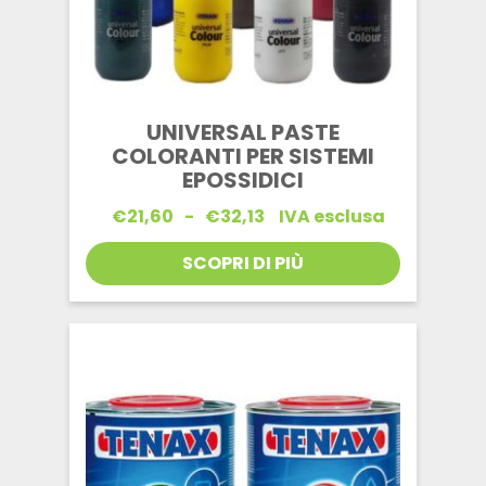
UNIVERSAL PASTE
COLORANTI PER SISTEMI
EPOSSIDICI
Fascia
€
21,60
-
€
32,13
IVA esclusa
di
prezzo:
SCOPRI DI PIÙ
da
€21,60
a
€32,13