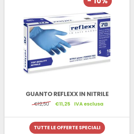
- 10%
GUANTO REFLEXX IN NITRILE
Il
Il
€
12,50
€
11,25
IVA esclusa
prezzo
prezzo
originale
attuale
era:
è:
€12,50.
€11,25.
TUTTE LE OFFERTE SPECIALI