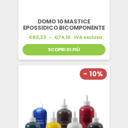
DOMO 10 MASTICE
EPOSSIDICO BICOMPONENTE
Fascia
€
60,23
-
€
74,10
IVA esclusa
di
prezzo:
SCOPRI DI PIÙ
da
€60,23
a
€74,10
- 10%