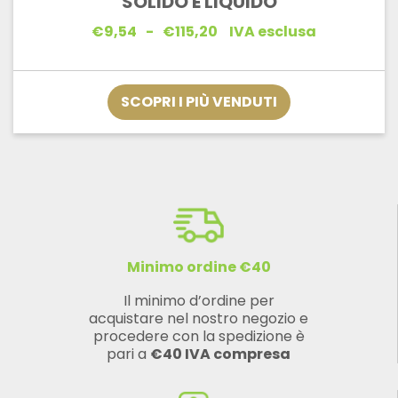
SOLIDO E LIQUIDO
Fascia
€
9,54
-
€
115,20
IVA esclusa
di
prezzo:
da
€9,54
SCOPRI I PIÙ VENDUTI
a
€115,20
Minimo ordine €40
Il minimo d’ordine per
acquistare nel nostro negozio e
procedere con la spedizione è
pari a
€40 IVA compresa