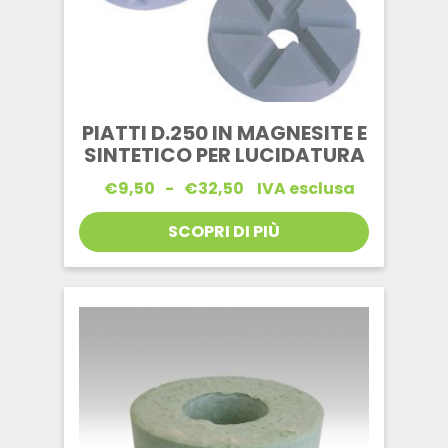
PIATTI D.250 IN MAGNESITE E
SINTETICO PER LUCIDATURA
Fascia
€
9,50
-
€
32,50
IVA esclusa
di
prezzo:
SCOPRI DI PIÙ
da
€9,50
a
€32,50