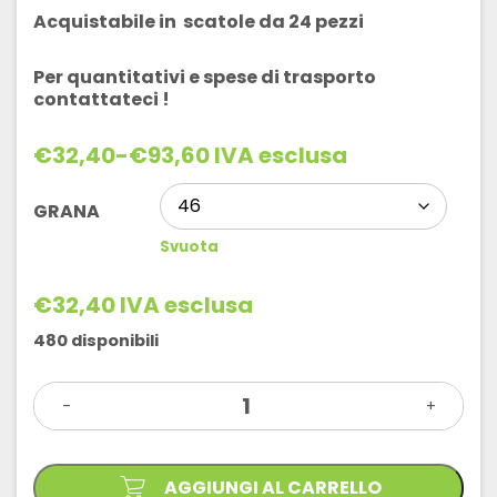
Acquistabile in scatole da 24 pezzi
Per quantitativi e spese di trasporto
contattateci !
€
32,40
-
€
93,60
IVA esclusa
Fascia
di
prezzo:
GRANA
da
Svuota
€32,40
a
€93,60
€
32,40
IVA esclusa
480 disponibili
TANGENZIALI
-
MAGNESITE
+
B140
PER
LUCIDATURA
GRANITO
AGGIUNGI AL CARRELLO
quantità