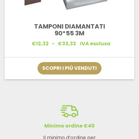
TAMPONI DIAMANTATI
90*55 3M
Fascia
€
12,32
-
€
33,32
IVA esclusa
di
prezzo:
da
€12,32
SCOPRI I PIÙ VENDUTI
a
€33,32
Minimo ordine €40
Il minimo d’ordine per