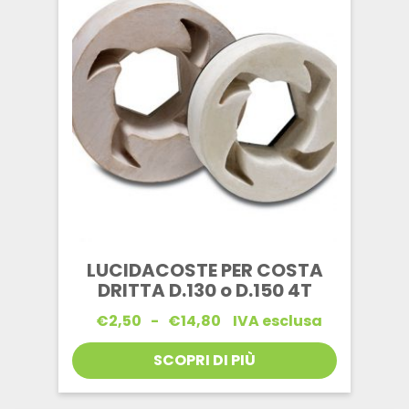
LUCIDACOSTE PER COSTA
DRITTA D.130 o D.150 4T
Fascia
€
2,50
-
€
14,80
IVA esclusa
di
prezzo:
SCOPRI DI PIÙ
da
€2,50
a
€14,80