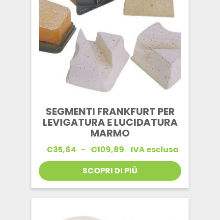
SEGMENTI FRANKFURT PER
LEVIGATURA E LUCIDATURA
MARMO
Fascia
€
35,64
-
€
109,89
IVA esclusa
di
prezzo:
SCOPRI DI PIÙ
da
€35,64
a
€109,89