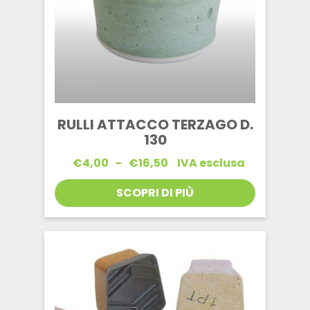
RULLI ATTACCO TERZAGO D.
130
Fascia
€
4,00
-
€
16,50
IVA esclusa
di
prezzo:
SCOPRI DI PIÙ
da
€4,00
a
€16,50