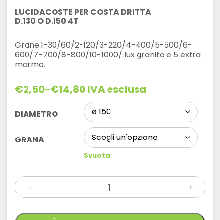
LUCIDACOSTE PER COSTA DRITTA
D.130 O D.150 4T
Grane:1-30/60/2-120/3-220/4-400/5-500/6-
600/7-700/8-800/10-1000/ lux granito e 5 extra
marmo.
€
2,50
-
€
14,80
IVA esclusa
Fascia
di
prezzo:
DIAMETRO
da
€2,50
GRANA
a
€14,80
Svuota
LUCIDACOSTE
-
PER
+
COSTA
DRITTA
D.130
o