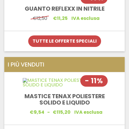
GUANTO REFLEXX IN NITRILE
Il
Il
€
12,50
€
11,25
IVA esclusa
prezzo
prezzo
originale
attuale
era:
è:
€12,50.
€11,25.
TUTTE LE OFFERTE SPECIALI
I PIÙ VENDUTI
- 11%
MASTICE TENAX POLIESTERE
SOLIDO E LIQUIDO
Fascia
€
9,54
-
€
115,20
IVA esclusa
di
prezzo:
da