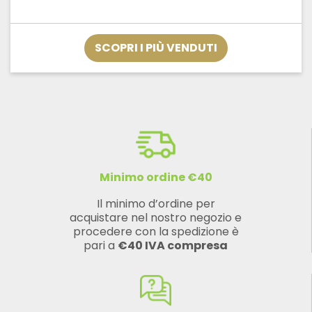
di
prezzo:
da
€12,32
SCOPRI I PIÙ VENDUTI
a
€33,32
Minimo ordine €40
Il minimo d’ordine per
acquistare nel nostro negozio e
procedere con la spedizione è
pari a
€40 IVA compresa