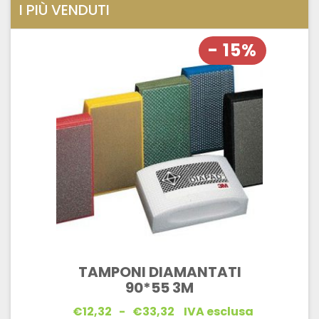
I PIÙ VENDUTI
- 15%
TAMPONI DIAMANTATI
90*55 3M
Fascia
€
12,32
-
€
33,32
IVA esclusa