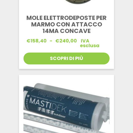
MOLE ELETTRODEPOSTE PER
MARMO CON ATTACCO
14MA CONCAVE
Fascia
€
158,40
-
€
240,00
IVA
di
esclusa
prezzo:
da
SCOPRI DI PIÙ
€158,40
a
€240,00