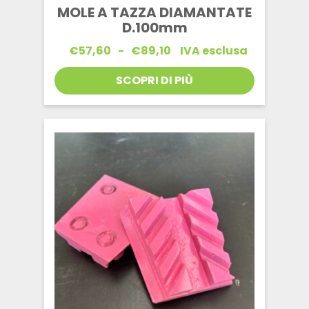
MOLE A TAZZA DIAMANTATE
D.100mm
Fascia
€
57,60
-
€
89,10
IVA esclusa
di
prezzo:
SCOPRI DI PIÙ
da
€57,60
a
€89,10