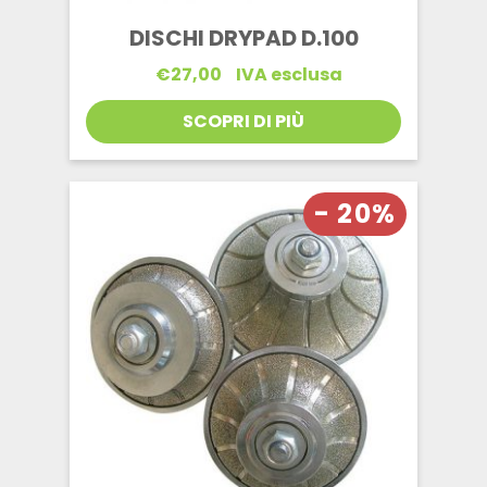
DISCHI DRYPAD D.100
€
27,00
IVA esclusa
SCOPRI DI PIÙ
- 20%