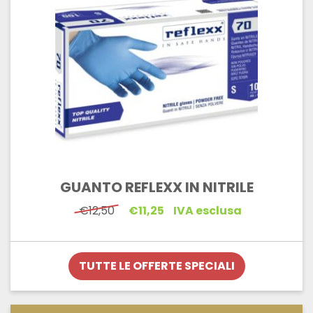
GUANTO REFLEXX IN NITRILE
Il
Il
€
12,50
€
11,25
IVA esclusa
prezzo
prezzo
originale
attuale
era:
è:
€12,50.
€11,25.
TUTTE LE OFFERTE SPECIALI