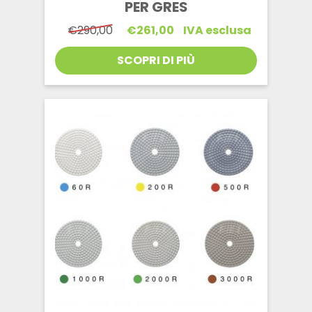
PER GRES
Il
Il
€
290,00
€
261,00
IVA esclusa
prezzo
prezzo
originale
attuale
SCOPRI DI PIÙ
era:
è:
€290,00.
€261,00.