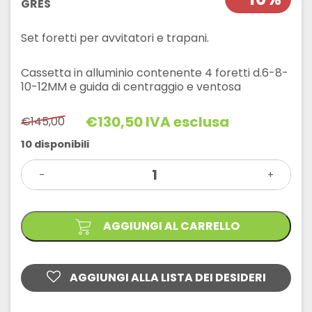
GRES
Set foretti per avvitatori e trapani.
Cassetta in alluminio contenente 4 foretti d.6-8-
10-12MM e guida di centraggio e ventosa
€
130,50
IVA esclusa
€
145,00
Il
Il
prezzo
prezzo
10 disponibili
originale
attuale
SET
era:
è:
-
FORETTI
+
€145,00.
€130,50.
DIAMANTATI
PER
GRES
quantità
AGGIUNGI AL CARRELLO
AGGIUNGI ALLA LISTA DEI DESIDERI