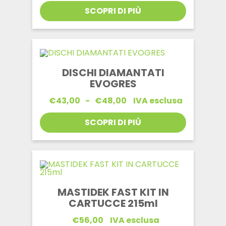
SCOPRI DI PIÙ
DISCHI DIAMANTATI
EVOGRES
Fascia
€
43,00
-
€
48,00
IVA esclusa
di
prezzo:
SCOPRI DI PIÙ
da
€43,00
a
€48,00
MASTIDEK FAST KIT IN
CARTUCCE 215ml
€
56,00
IVA esclusa