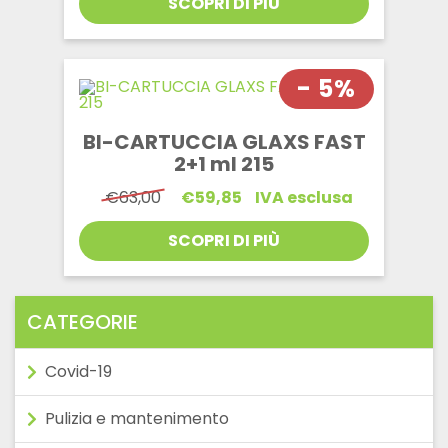
SCOPRI DI PIÙ
- 5%
BI-CARTUCCIA GLAXS FAST
2+1 ml 215
Il
Il
€
63,00
€
59,85
IVA esclusa
prezzo
prezzo
originale
attuale
SCOPRI DI PIÙ
era:
è:
€63,00.
€59,85.
CATEGORIE
Covid-19
Pulizia e mantenimento