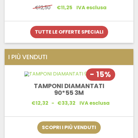
Il
Il
€
12,50
€
11,25
IVA esclusa
prezzo
prezzo
originale
attuale
era:
è:
€12,50.
€11,25.
TUTTE LE OFFERTE SPECIALI
I PIÙ VENDUTI
- 15%
TAMPONI DIAMANTATI
90*55 3M
Fascia
€
12,32
-
€
33,32
IVA esclusa
di
prezzo:
da
€12,32
SCOPRI I PIÙ VENDUTI
a
€33,32