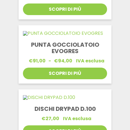
SCOPRI DI PIÙ
PUNTA GOCCIOLATOIO
EVOGRES
Fascia
€
91,00
-
€
94,00
IVA esclusa
di
prezzo:
SCOPRI DI PIÙ
da
€91,00
a
€94,00
DISCHI DRYPAD D.100
€
27,00
IVA esclusa