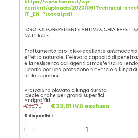
https://www.tenax.it/wp-
content/uploads/2023/06/Technical-shee
IT_EN-Proseal.pdf
IDRO-OLEOREPELLENTE ANTIMACCHIA EFFETTO
NATURALE
Trattamento idro-oleorepellente antimacchia
effetto naturale. L’elevata capacità di penetra
e la resistenza agli agenti atmosferisci lo rend
l’ideale per una protezione elevata e a lunga d
delle superfici.
Protezione elevata a lunga durata
Ideale anche per grandi superfici
Antigraffiti
€
33,91
IVA esclusa
€
35,70
Il
Il
prezzo
prezzo
8 disponibili
originale
attuale
PROSEAL
era:
è:
-
Lt.1
€35,70.
€33,91.
quantità