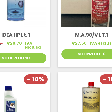
IDEA HP Lt. 1
M.A.90/V LT.1
Il
Il
0
€
29,70
IVA
€
27,50
IVA esclu
prezzo
prezzo
esclusa
originale
attuale
SCOPRI DI PIÙ
era:
è:
SCOPRI DI PIÙ
€33,00.
€29,70.
- 10%
- 