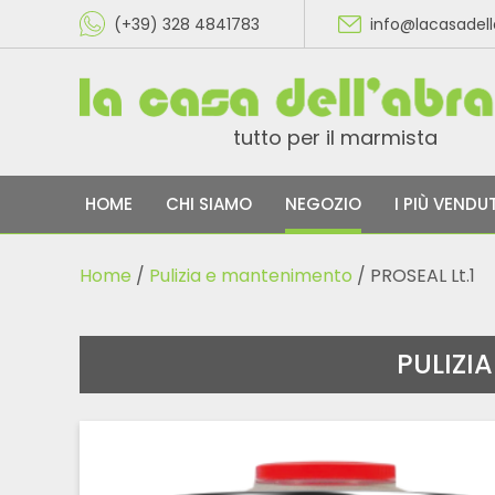
(+39) 328 4841783
info@lacasadel
tutto per il marmista
HOME
CHI SIAMO
NEGOZIO
I PIÙ VENDUT
Home
/
Pulizia e mantenimento
/ PROSEAL Lt.1
PULIZI