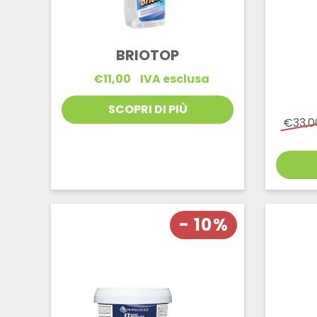
BRIOTOP
€
11,00
IVA esclusa
SCOPRI DI PIÙ
€
33,0
- 10%