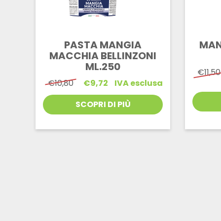
PASTA MANGIA
MAN
MACCHIA BELLINZONI
ML.250
€
11,50
Il
Il
€
10,80
€
9,72
IVA esclusa
prezzo
prezzo
originale
attuale
SCOPRI DI PIÙ
era:
è:
€10,80.
€9,72.