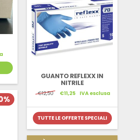
sa
GUANTO REFLEXX IN
NITRILE
Il
Il
€
12,50
€
11,25
IVA esclusa
10%
prezzo
prezzo
originale
attuale
era:
è:
€12,50.
€11,25.
TUTTE LE OFFERTE SPECIALI