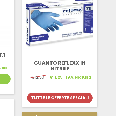
.1
GUANTO REFLEXX IN
usa
NITRILE
Il
Il
€
12,50
€
11,25
IVA esclusa
prezzo
prezzo
originale
attuale
era:
è:
€12,50.
€11,25.
TUTTE LE OFFERTE SPECIALI