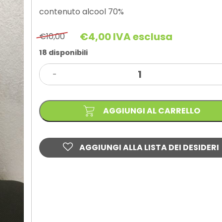
contenuto alcool 70%
€
4,00
IVA esclusa
€
10,00
Il
Il
prezzo
prezzo
18 disponibili
originale
attuale
GEL
era:
è:
-
MANI
€10,00.
€4,00.
IGIENIZZANTE
LT.1
OFFERTA
!!!
AGGIUNGI AL CARRELLO
quantità
AGGIUNGI ALLA LISTA DEI DESIDERI