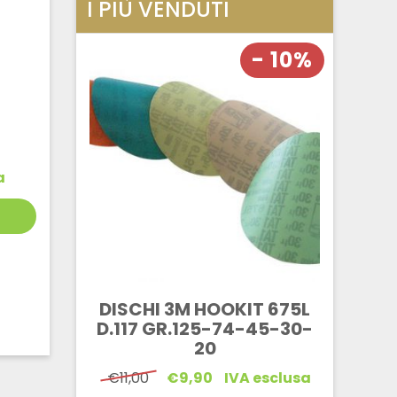
I PIÙ VENDUTI
- 10%
a
DISCHI 3M HOOKIT 675L
D.117 GR.125-74-45-30-
20
Il
Il
€
11,00
€
9,90
IVA esclusa
prezzo
prezzo