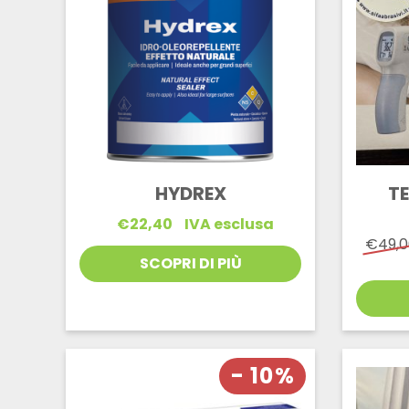
HYDREX
T
€
22,40
IVA esclusa
€
49,
SCOPRI DI PIÙ
- 10%