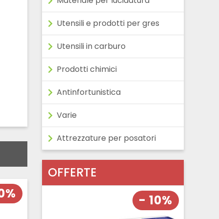
Materiale per lucidatura
Utensili e prodotti per gres
Utensili in carburo
Prodotti chimici
Antinfortunistica
Varie
Attrezzature per posatori
OFFERTE
10%
- 10%