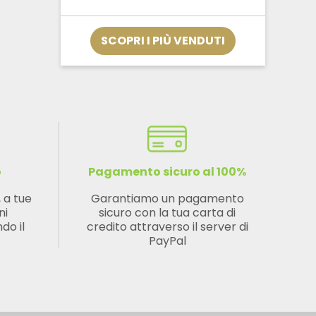
originale
attuale
era:
è:
€11,00.
€9,90.
SCOPRI I PIÙ VENDUTI
o
Pagamento sicuro al 100%
, a tue
Garantiamo un pagamento
ni
sicuro con la tua carta di
do il
credito attraverso il server di
PayPal