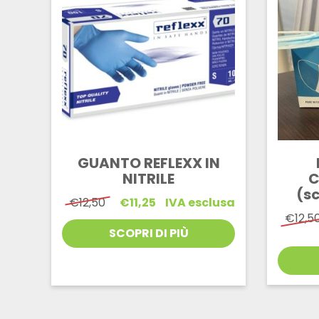
GUANTO REFLEXX IN
NITRILE
C
(sc
Il
Il
€
12,50
€
11,25
IVA esclusa
prezzo
prezzo
€
12,5
originale
attuale
SCOPRI DI PIÙ
era:
è:
€12,50.
€11,25.