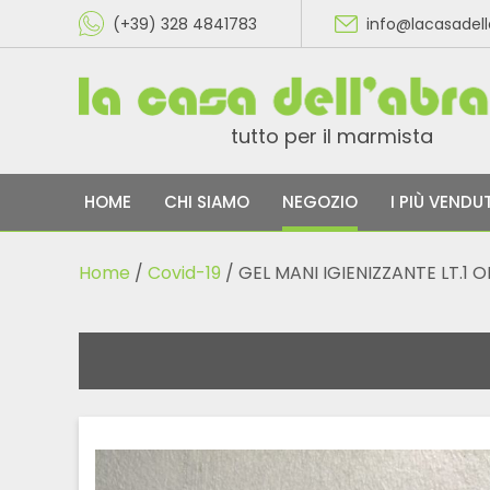
(+39) 328 4841783
info@lacasadel
tutto per il marmista
HOME
CHI SIAMO
NEGOZIO
I PIÙ VENDUT
Home
/
Covid-19
/ GEL MANI IGIENIZZANTE LT.1 O