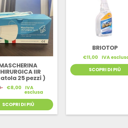
BRIOTOP
€
11,00
IVA esclus
MASCHERINA
SCOPRI DI PIÙ
HIRURGICA IIR
atola 25 pezzi )
Il
Il
0
€
8,00
IVA
prezzo
prezzo
esclusa
originale
attuale
era:
è:
SCOPRI DI PIÙ
€12,50.
€8,00.