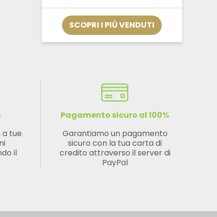
da
€12,32
a
SCOPRI I PIÙ VENDUTI
€33,32
o
Pagamento sicuro al 100%
, a tue
Garantiamo un pagamento
ni
sicuro con la tua carta di
do il
credito attraverso il server di
PayPal