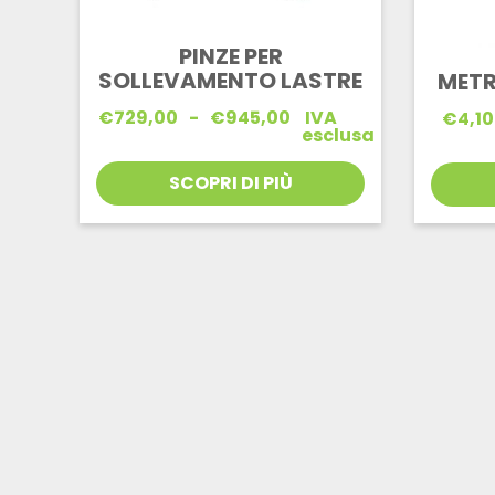
PINZE PER
SOLLEVAMENTO LASTRE
METR
Fascia
€
729,00
-
€
945,00
IVA
€
4,10
di
esclusa
prezzo:
da
SCOPRI DI PIÙ
€729,00
a
€945,00