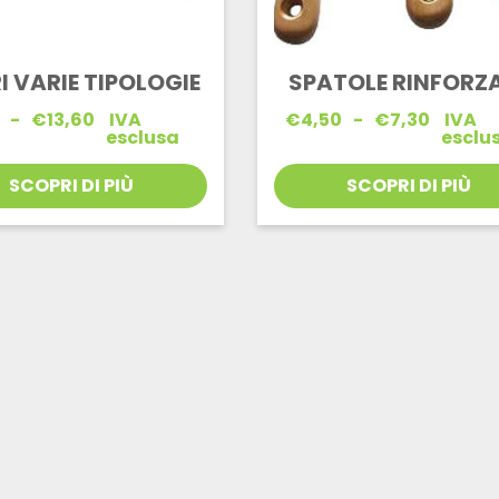
I VARIE TIPOLOGIE
SPATOLE RINFORZ
Fascia
Fascia
-
€
13,60
IVA
€
4,50
-
€
7,30
IVA
di
di
esclusa
esclu
prezzo:
prezzo:
da
da
SCOPRI DI PIÙ
SCOPRI DI PIÙ
€4,10
€4,50
a
a
€13,60
€7,30