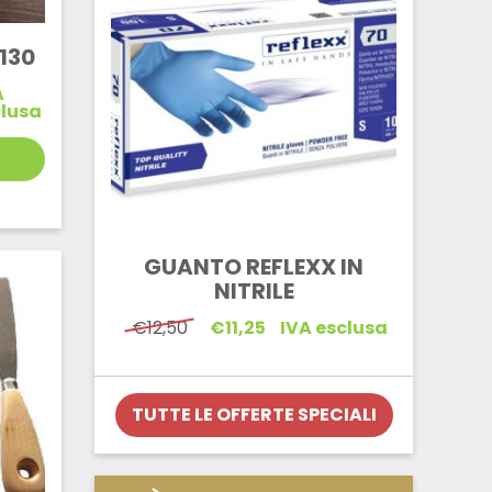
130
A
lusa
GUANTO REFLEXX IN
NITRILE
Il
Il
€
12,50
€
11,25
IVA esclusa
prezzo
prezzo
originale
attuale
era:
è:
€12,50.
€11,25.
TUTTE LE OFFERTE SPECIALI