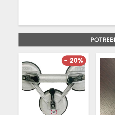
POTREB
- 20%