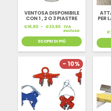
VENTOSA DISPONIBILE
ATT
CON 1 , 2 O 3 PIASTRE
PER 
Fascia
€
16,80
-
€
33,60
IVA
di
esclusa
€
prezzo:
da
SCOPRI DI PIÙ
€16,80
a
€33,60
- 10%