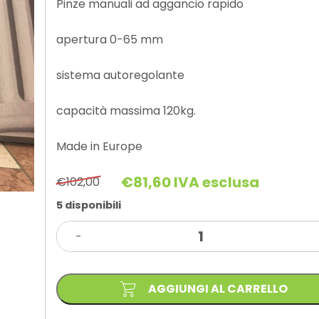
Pinze manuali ad aggancio rapido
apertura 0-65 mm
sistema autoregolante
capacità massima 120kg.
Made in Europe
€
81,60
IVA esclusa
€
102,00
Il
Il
prezzo
prezzo
5 disponibili
originale
attuale
PINZA
era:
è:
-
EASY
€102,00.
€81,60.
quantità
AGGIUNGI AL CARRELLO