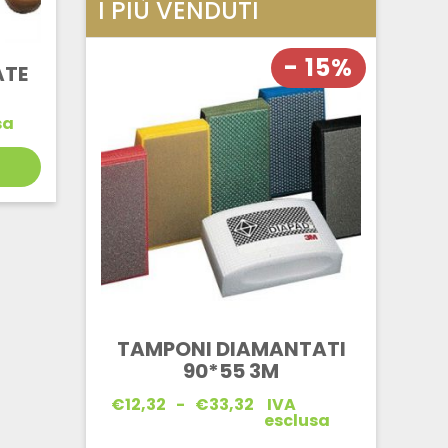
I PIÙ VENDUTI
- 15%
ATE
sa
TAMPONI DIAMANTATI
90*55 3M
Fascia
€
12,32
-
€
33,32
IVA
di
esclusa
prezzo: