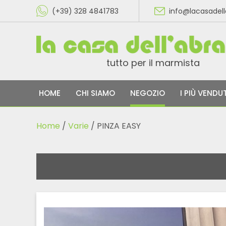
(+39) 328 4841783
info@lacasadel
tutto per il marmista
HOME
CHI SIAMO
NEGOZIO
I PIÙ VENDUT
Home
/
Varie
/ PINZA EASY