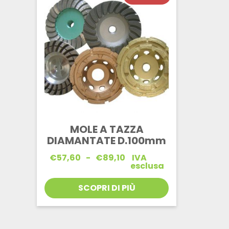
MOLE A TAZZA
DIAMANTATE D.100mm
Fascia
€
57,60
-
€
89,10
IVA
di
esclusa
prezzo:
da
SCOPRI DI PIÙ
€57,60
a
€89,10