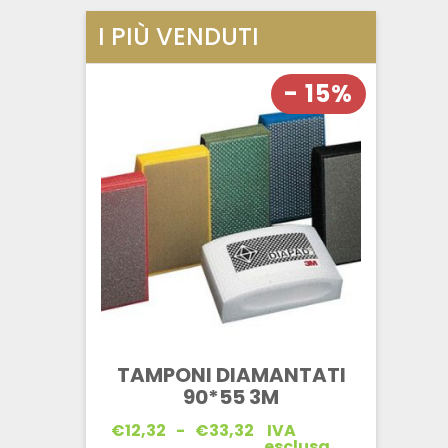
I PIÙ VENDUTI
- 15%
TAMPONI DIAMANTATI
90*55 3M
Fascia
€
12,32
-
€
33,32
IVA
di
esclusa