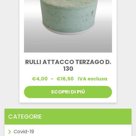
RULLI ATTACCO TERZAGO D.
130
Fascia
€
4,00
-
€
16,50
IVA esclusa
di
prezzo:
SCOPRI DI PIÙ
da
€4,00
a
€16,50
CATEGORIE
Covid-19