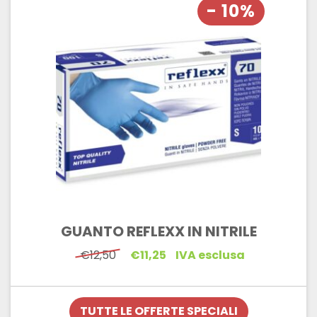
- 10%
GUANTO REFLEXX IN NITRILE
Il
Il
€
12,50
€
11,25
IVA esclusa
prezzo
prezzo
originale
attuale
era:
è:
€12,50.
€11,25.
TUTTE LE OFFERTE SPECIALI