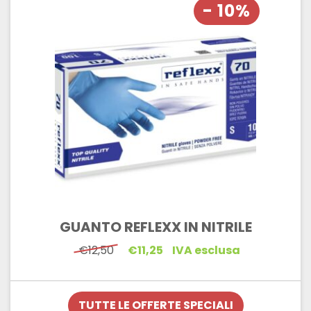
- 10%
GUANTO REFLEXX IN NITRILE
Il
Il
€
12,50
€
11,25
IVA esclusa
prezzo
prezzo
originale
attuale
era:
è:
€12,50.
€11,25.
TUTTE LE OFFERTE SPECIALI