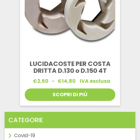
LUCIDACOSTE PER COSTA
DRITTA D.130 o D.150 4T
Fascia
€
2,50
-
€
14,80
IVA esclusa
di
prezzo:
SCOPRI DI PIÙ
da
€2,50
a
€14,80
CATEGORIE
Covid-19