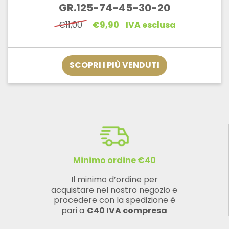
GR.125-74-45-30-20
Il
Il
€
11,00
€
9,90
IVA esclusa
prezzo
prezzo
originale
attuale
era:
è:
€11,00.
€9,90.
SCOPRI I PIÙ VENDUTI
Minimo ordine €40
Il minimo d’ordine per
acquistare nel nostro negozio e
procedere con la spedizione è
pari a
€40 IVA compresa