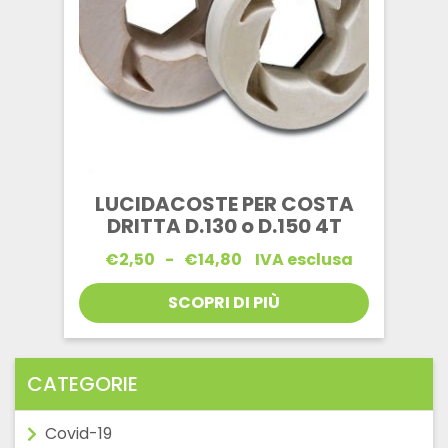
LUCIDACOSTE PER COSTA
DRITTA D.130 o D.150 4T
Fascia
€
2,50
-
€
14,80
IVA esclusa
di
prezzo:
SCOPRI DI PIÙ
da
€2,50
a
€14,80
CATEGORIE
Covid-19