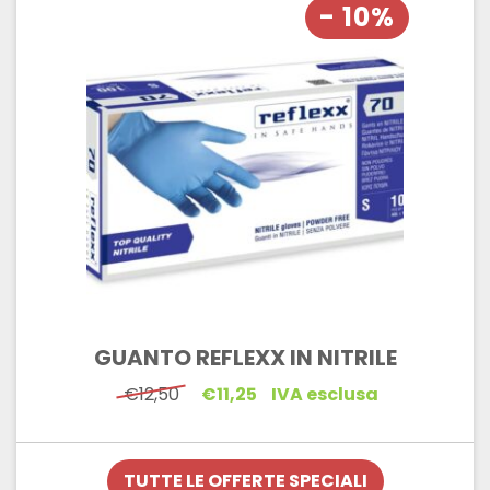
- 10%
GUANTO REFLEXX IN NITRILE
Il
Il
€
12,50
€
11,25
IVA esclusa
prezzo
prezzo
originale
attuale
era:
è:
€12,50.
€11,25.
TUTTE LE OFFERTE SPECIALI