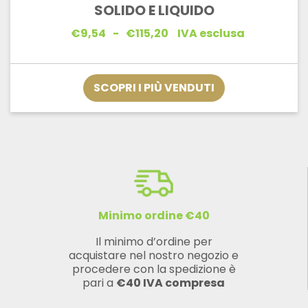
SOLIDO E LIQUIDO
Fascia
€
9,54
-
€
115,20
IVA esclusa
di
prezzo:
da
€9,54
SCOPRI I PIÙ VENDUTI
a
€115,20
Minimo ordine €40
Il minimo d’ordine per
acquistare nel nostro negozio e
procedere con la spedizione è
pari a
€40 IVA compresa