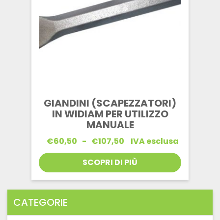
GIANDINI (SCAPEZZATORI)
IN WIDIAM PER UTILIZZO
MANUALE
Fascia
€
60,50
-
€
107,50
IVA esclusa
di
prezzo:
SCOPRI DI PIÙ
da
€60,50
a
€107,50
CATEGORIE