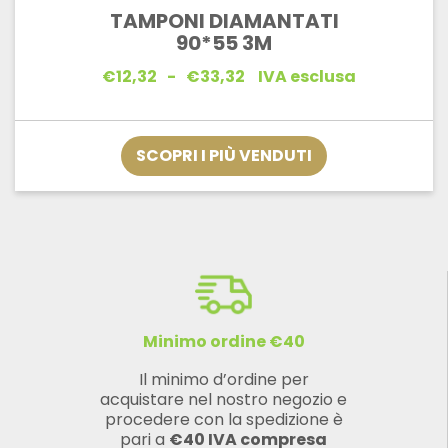
TAMPONI DIAMANTATI
90*55 3M
Fascia
€
12,32
-
€
33,32
IVA esclusa
di
prezzo:
da
€12,32
SCOPRI I PIÙ VENDUTI
a
€33,32
Minimo ordine €40
Il minimo d’ordine per
acquistare nel nostro negozio e
procedere con la spedizione è
pari a
€40 IVA compresa