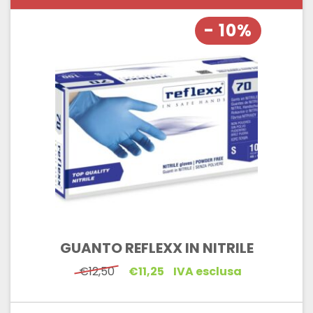
- 10%
GUANTO REFLEXX IN NITRILE
Il
Il
€
12,50
€
11,25
IVA esclusa
prezzo
prezzo
originale
attuale
era:
è: