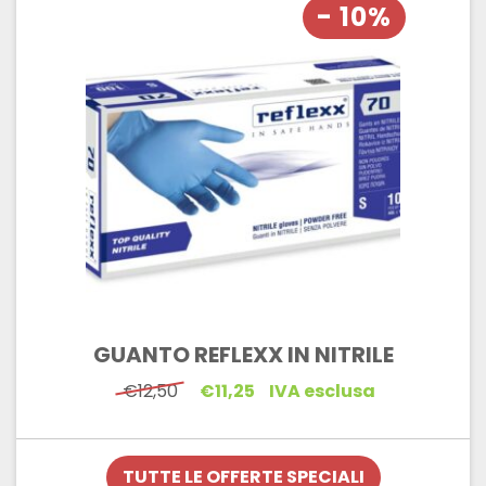
- 10%
GUANTO REFLEXX IN NITRILE
Il
Il
€
12,50
€
11,25
IVA esclusa
prezzo
prezzo
originale
attuale
era:
è:
€12,50.
€11,25.
TUTTE LE OFFERTE SPECIALI