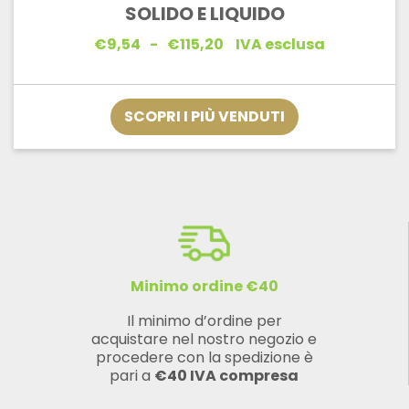
SOLIDO E LIQUIDO
Fascia
€
9,54
-
€
115,20
IVA esclusa
di
prezzo:
da
€9,54
SCOPRI I PIÙ VENDUTI
a
€115,20
Minimo ordine €40
Il minimo d’ordine per
acquistare nel nostro negozio e
procedere con la spedizione è
pari a
€40 IVA compresa