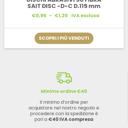
SAIT DISC -D-C D.115 mm
Fascia
€
0,95
-
€
1,20
IVA esclusa
di
prezzo:
da
€0,95
SCOPRI I PIÙ VENDUTI
a
€1,20
Minimo ordine €40
Il minimo d’ordine per
acquistare nel nostro negozio e
procedere con la spedizione è
pari a
€40 IVA compresa