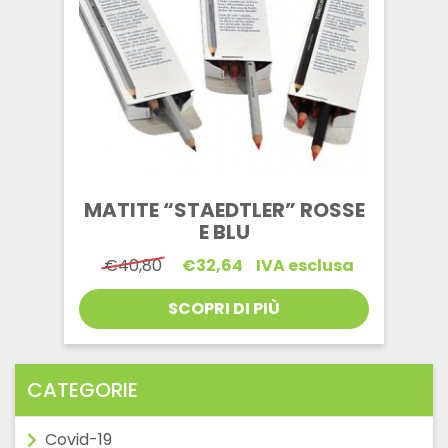
MATITE “STAEDTLER” ROSSE
E BLU
Il
Il
€
40,80
€
32,64
IVA esclusa
prezzo
prezzo
originale
attuale
SCOPRI DI PIÙ
era:
è:
€40,80.
€32,64.
CATEGORIE
Covid-19