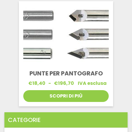
€95,90
PUNTE PER PANTOGRAFO
Fascia
€
18,40
-
€
196,70
IVA esclusa
di
prezzo:
SCOPRI DI PIÙ
da
€18,40
a
€196,70
CATEGORIE