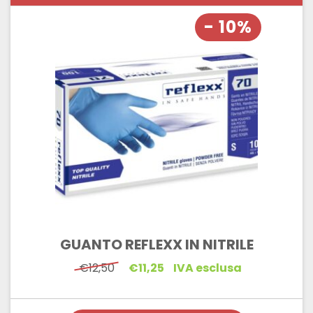
- 10%
GUANTO REFLEXX IN NITRILE
Il
Il
€
12,50
€
11,25
IVA esclusa
prezzo
prezzo
originale
attuale
era:
è:
€12,50.
€11,25.