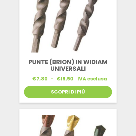
PUNTE (BRION) IN WIDIAM
UNIVERSALI
Fascia
€
7,80
-
€
15,50
IVA esclusa
di
prezzo:
SCOPRI DI PIÙ
da
€7,80
a
€15,50