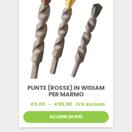
PUNTE (ROSSE) IN WIDIAM
PER MARMO
Fascia
€
5,00
-
€
95,90
IVA esclusa
di
prezzo:
SCOPRI DI PIÙ
da
€5,00
a