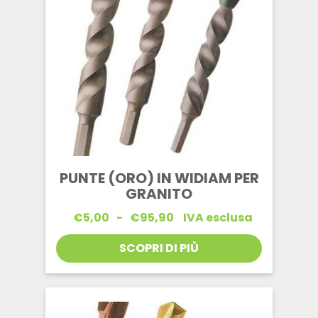
PUNTE (ORO) IN WIDIAM PER
GRANITO
Fascia
€
5,00
-
€
95,90
IVA esclusa
di
prezzo:
SCOPRI DI PIÙ
da
€5,00
a
€95,90