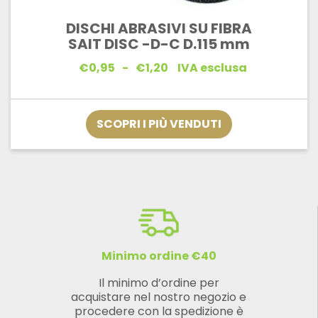
DISCHI ABRASIVI SU FIBRA
SAIT DISC -D-C D.115 mm
Fascia
€
0,95
-
€
1,20
IVA esclusa
di
prezzo:
da
€0,95
SCOPRI I PIÙ VENDUTI
a
€1,20
Minimo ordine €40
Il minimo d’ordine per
acquistare nel nostro negozio e
procedere con la spedizione è