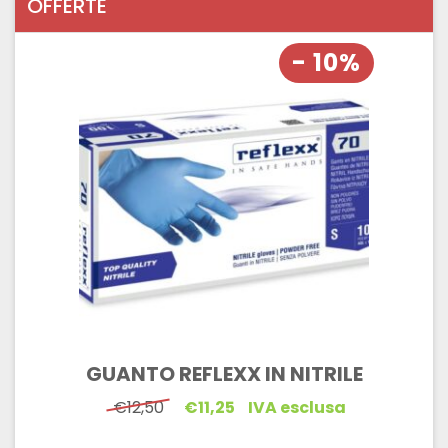
OFFERTE
- 10%
GUANTO REFLEXX IN NITRILE
Il
Il
€
12,50
€
11,25
IVA esclusa
prezzo
prezzo
originale
attuale