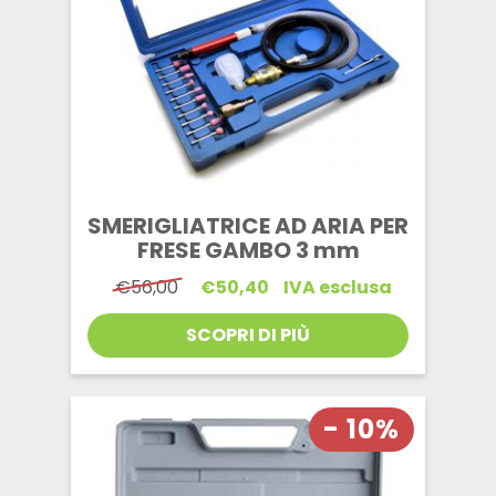
SMERIGLIATRICE AD ARIA PER
FRESE GAMBO 3 mm
Il
Il
€
56,00
€
50,40
IVA esclusa
prezzo
prezzo
originale
attuale
SCOPRI DI PIÙ
era:
è:
€56,00.
€50,40.
- 10%