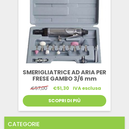
SMERIGLIATRICE AD ARIA PER
FRESE GAMBO 3/6 mm
Il
Il
€
57,00
€
51,30
IVA esclusa
prezzo
prezzo
originale
attuale
SCOPRI DI PIÙ
era:
è:
€57,00.
€51,30.
CATEGORIE