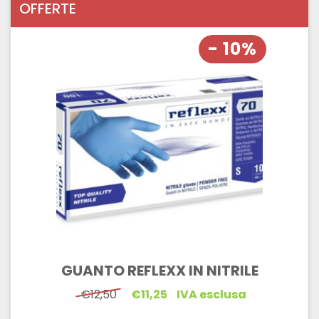
OFFERTE
- 10%
GUANTO REFLEXX IN NITRILE
Il
Il
€
12,50
€
11,25
IVA esclusa
prezzo
prezzo
originale
attuale