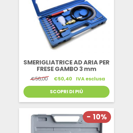
SMERIGLIATRICE AD ARIA PER
FRESE GAMBO 3 mm
Il
Il
€
56,00
€
50,40
IVA esclusa
prezzo
prezzo
originale
attuale
SCOPRI DI PIÙ
era:
è:
€56,00.
€50,40.
- 10%