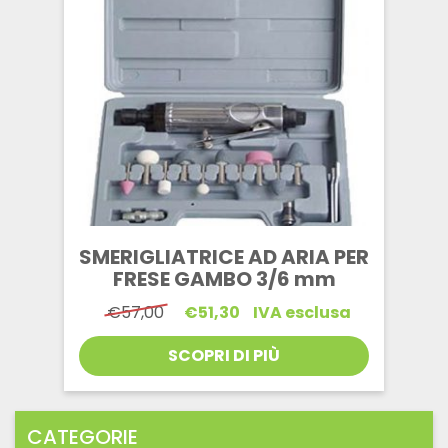
SMERIGLIATRICE AD ARIA PER
FRESE GAMBO 3/6 mm
Il
Il
€
57,00
€
51,30
IVA esclusa
prezzo
prezzo
originale
attuale
SCOPRI DI PIÙ
era:
è:
€57,00.
€51,30.
CATEGORIE