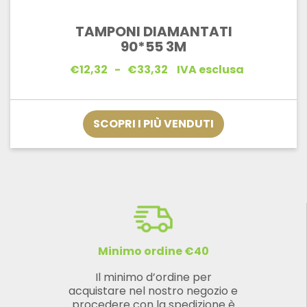
TAMPONI DIAMANTATI
90*55 3M
Fascia
€
12,32
-
€
33,32
IVA esclusa
di
prezzo:
da
€12,32
SCOPRI I PIÙ VENDUTI
a
€33,32
Minimo ordine €40
Il minimo d’ordine per
acquistare nel nostro negozio e
procedere con la spedizione è