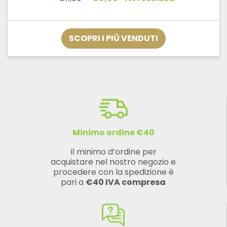
prezzo
prezzo
originale
attuale
era:
è:
€11,00.
€9,90.
SCOPRI I PIÙ VENDUTI
Minimo ordine €40
Il minimo d’ordine per
acquistare nel nostro negozio e
procedere con la spedizione è
pari a
€40 IVA compresa