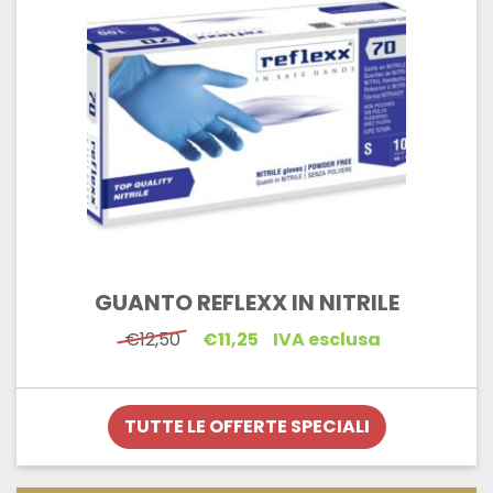
GUANTO REFLEXX IN NITRILE
Il
Il
€
12,50
€
11,25
IVA esclusa
prezzo
prezzo
originale
attuale
era:
è:
€12,50.
€11,25.
TUTTE LE OFFERTE SPECIALI