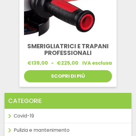
SMERIGLIATRICI E TRAPANI
PROFESSIONALI
Fascia
€
139,00
-
€
225,00
IVA esclusa
di
prezzo:
SCOPRI DI PIÙ
da
€139,00
a
€225,00
CATEGORIE
Covid-19
Pulizia e mantenimento