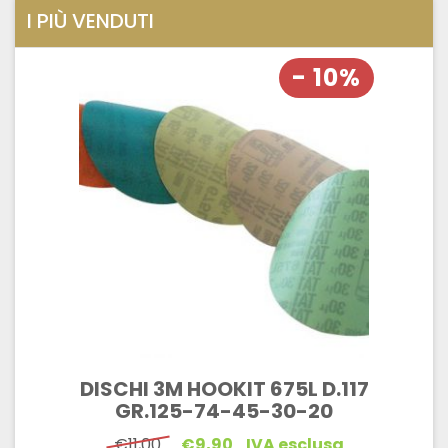
I PIÙ VENDUTI
- 10%
DISCHI 3M HOOKIT 675L D.117
GR.125-74-45-30-20
Il
Il
€
11,00
€
9,90
IVA esclusa