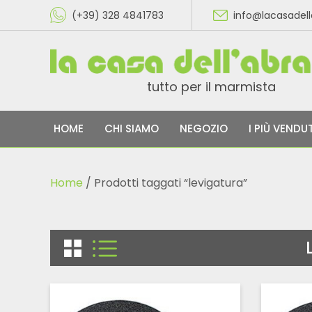
(+39) 328 4841783
info@lacasadel
tutto per il marmista
HOME
CHI SIAMO
NEGOZIO
I PIÙ VENDUT
Home
/ Prodotti taggati “levigatura”