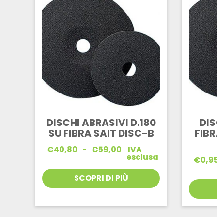
DISCHI ABRASIVI D.180
DIS
SU FIBRA SAIT DISC-B
FIBR
Fascia
€
40,80
-
€
59,00
IVA
di
esclusa
€
0,9
prezzo:
da
SCOPRI DI PIÙ
€40,80
a
€59,00