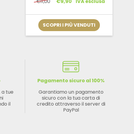
Il
Il
€
11,00
€
9,90
IVA esclusa
prezzo
prezzo
originale
attuale
era:
è:
€11,00.
€9,90.
SCOPRI I PIÙ VENDUTI
o
Pagamento sicuro al 100%
, a tue
Garantiamo un pagamento
ni
sicuro con la tua carta di
do il
credito attraverso il server di
PayPal