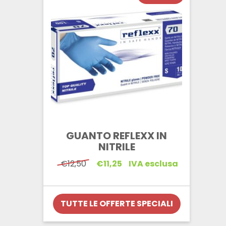
GUANTO REFLEXX IN
NITRILE
Il
Il
€
12,50
€
11,25
IVA esclusa
prezzo
prezzo
originale
attuale
era:
è:
€12,50.
€11,25.
TUTTE LE OFFERTE SPECIALI