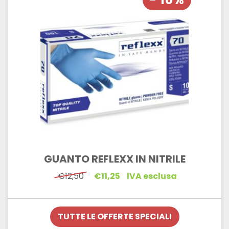
GUANTO REFLEXX IN NITRILE
Il
Il
€
12,50
€
11,25
IVA esclusa
prezzo
prezzo
originale
attuale
era:
è:
€12,50.
€11,25.
TUTTE LE OFFERTE SPECIALI