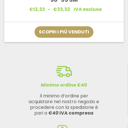
Fascia
€
12,32
-
€
33,32
IVA esclusa
di
prezzo:
da
€12,32
SCOPRI I PIÙ VENDUTI
a
€33,32
Minimo ordine €40
Il minimo d’ordine per
acquistare nel nostro negozio e
procedere con la spedizione è
pari a
€40 IVA compresa