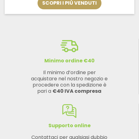
SCOPRI I PIÙ VENDUTI
a
€33,32
Minimo ordine €40
Il minimo d’ordine per
acquistare nel nostro negozio e
procedere con la spedizione è
pari a
€40 IVA compresa
Supporto online
Contattaci per qualsiasi dubbio