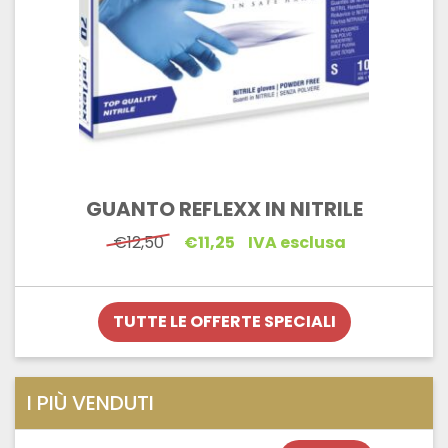
GUANTO REFLEXX IN NITRILE
Il
Il
€
12,50
€
11,25
IVA esclusa
prezzo
prezzo
originale
attuale
era:
è:
€12,50.
€11,25.
TUTTE LE OFFERTE SPECIALI
I PIÙ VENDUTI