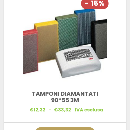
- 15%
TAMPONI DIAMANTATI
90*55 3M
Fascia
€
12,32
-
€
33,32
IVA esclusa
di
prezzo:
da
€12,32