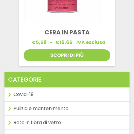
CERA IN PASTA
Fascia
€
5,58
-
€
16,65
IVA esclusa
di
prezzo:
SCOPRI DI PIÙ
da
€5,58
a
€16,65
CATEGORIE
Covid-19
Pulizia e mantenimento
Rete in fibra di vetro