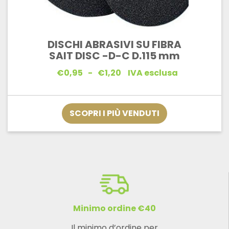
DISCHI ABRASIVI SU FIBRA
SAIT DISC -D-C D.115 mm
Fascia
€
0,95
-
€
1,20
IVA esclusa
di
prezzo:
da
€0,95
SCOPRI I PIÙ VENDUTI
a
€1,20
Minimo ordine €40
Il minimo d’ordine per