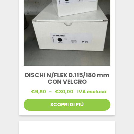
DISCHI N/FLEX D.115/180 mm
CON VELCRO
Fascia
€
9,50
-
€
30,00
IVA esclusa
di
prezzo:
SCOPRI DI PIÙ
da
€9,50
a
€30,00