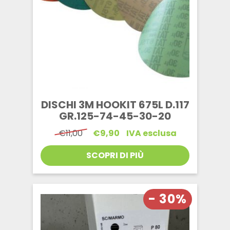
DISCHI 3M HOOKIT 675L D.117
GR.125-74-45-30-20
Il
Il
€
11,00
€
9,90
IVA esclusa
prezzo
prezzo
originale
attuale
SCOPRI DI PIÙ
era:
è:
€11,00.
€9,90.
- 30%