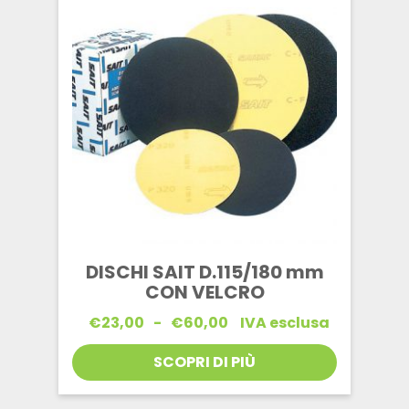
DISCHI SAIT D.115/180 mm
CON VELCRO
Fascia
€
23,00
-
€
60,00
IVA esclusa
di
prezzo:
SCOPRI DI PIÙ
da
€23,00
a