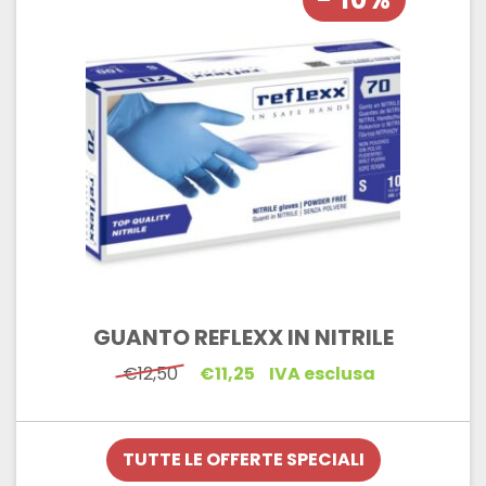
GUANTO REFLEXX IN NITRILE
Il
Il
€
12,50
€
11,25
IVA esclusa
prezzo
prezzo
originale
attuale
era:
è:
€12,50.
€11,25.
TUTTE LE OFFERTE SPECIALI