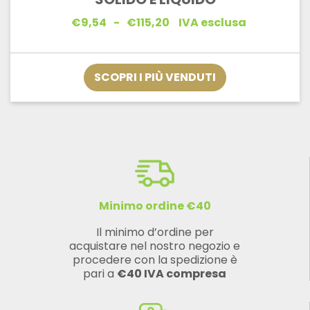
Fascia
€
9,54
-
€
115,20
IVA esclusa
di
prezzo:
da
€9,54
SCOPRI I PIÙ VENDUTI
a
€115,20
Minimo ordine €40
Il minimo d’ordine per
acquistare nel nostro negozio e
procedere con la spedizione è
pari a
€40 IVA compresa