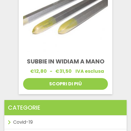
SUBBIE IN WIDIAM A MANO
Fascia
€
12,80
-
€
31,50
IVA esclusa
di
prezzo:
SCOPRI DI PIÙ
da
€12,80
a
€31,50
CATEGORIE
Covid-19