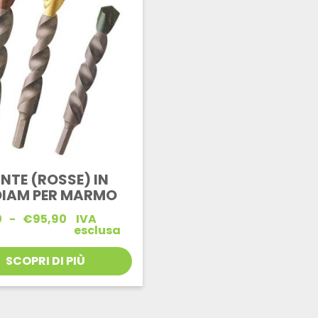
NTE (ROSSE) IN
DIAM PER MARMO
Fascia
0
-
€
95,90
IVA
di
esclusa
prezzo:
da
SCOPRI DI PIÙ
€5,00
a
€95,90