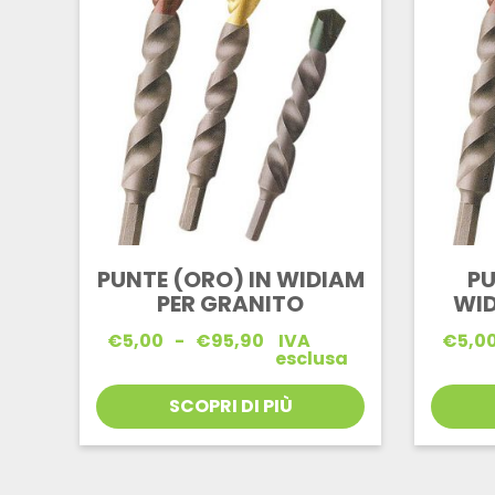
PUNTE (ORO) IN WIDIAM
PU
PER GRANITO
WI
Fascia
€
5,00
-
€
95,90
IVA
€
5,0
di
esclusa
prezzo:
da
SCOPRI DI PIÙ
€5,00
a
€95,90