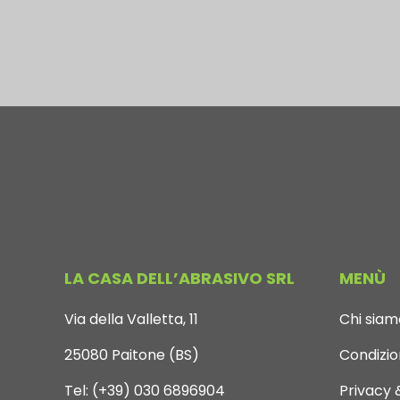
LA CASA DELL’ABRASIVO SRL
MENÙ
Via della Valletta, 11
Chi siam
25080 Paitone (BS)
Condizion
Tel:
(+39) 030 6896904
Privacy 