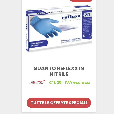
GUANTO REFLEXX IN
NITRILE
Il
Il
€
12,50
€
11,25
IVA esclusa
prezzo
prezzo
originale
attuale
era:
è:
€12,50.
€11,25.
TUTTE LE OFFERTE SPECIALI