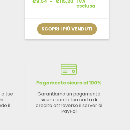
Fascia
€
9,54
-
€
115,20
IVA
di
esclusa
prezzo:
da
€9,54
a
SCOPRI I PIÙ VENDUTI
€115,20
o
Pagamento sicuro al 100%
, a tue
Garantiamo un pagamento
ni
sicuro con la tua carta di
do il
credito attraverso il server di
PayPal