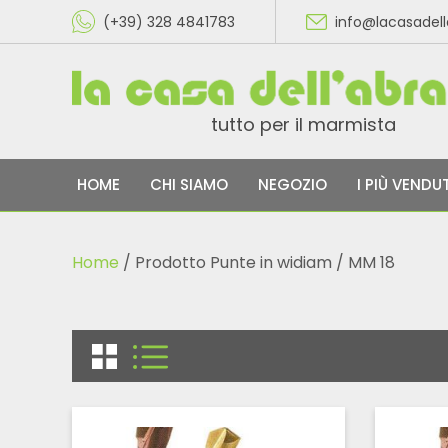
(+39) 328 4841783
info@lacasadel
tutto per il marmista
HOME
CHI SIAMO
NEGOZIO
I PIÙ VENDUT
Home
/ Prodotto Punte in widiam / MM 18