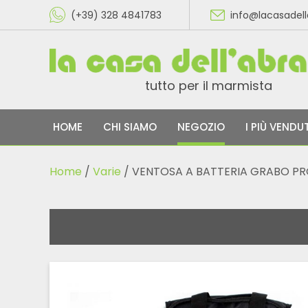
(+39) 328 4841783
info@lacasadel
tutto per il marmista
HOME
CHI SIAMO
NEGOZIO
I PIÙ VENDUT
Home
/
Varie
/ VENTOSA A BATTERIA GRABO P