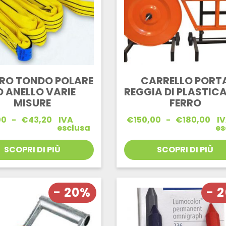
RO TONDO POLARE
CARRELLO PORT
D ANELLO VARIE
REGGIA DI PLASTICA 
MISURE
FERRO
Fascia
Fascia
00
-
€
43,20
IVA
€
150,00
-
€
180,00
I
di
di
esclusa
es
prezzo:
prezzo:
da
da
SCOPRI DI PIÙ
SCOPRI DI PIÙ
€32,00
€150,00
a
a
€43,20
€180,00
- 20%
- 