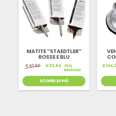
MATITE “STAEDTLER”
VE
ROSSE E BLU
CO
Il
Il
€
40,80
€
32,64
IVA
€
144,
prezzo
prezzo
esclusa
originale
attuale
era:
è:
SCOPRI DI PIÙ
€40,80.
€32,64.