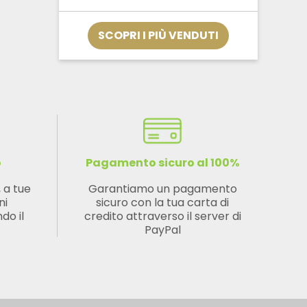
da
€12,32
a
SCOPRI I PIÙ VENDUTI
€33,32
o
Pagamento sicuro al 100%
, a tue
Garantiamo un pagamento
ni
sicuro con la tua carta di
do il
credito attraverso il server di
PayPal