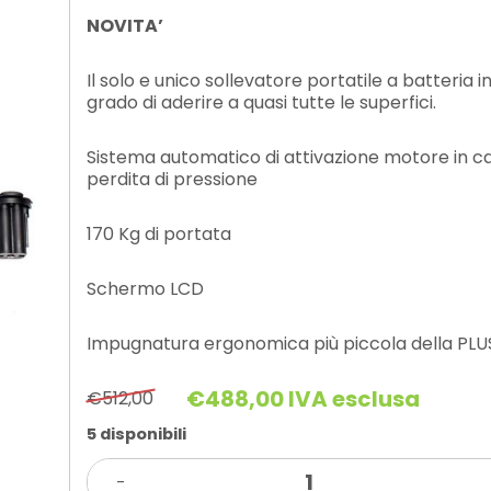
NOVITA’
Il solo e unico sollevatore portatile a batteria i
grado di aderire a quasi tutte le superfici.
Sistema automatico di attivazione motore in ca
perdita di pressione
170 Kg di portata
Schermo LCD
Impugnatura ergonomica più piccola della PLU
€
488,00
IVA esclusa
€
512,00
Il
Il
prezzo
prezzo
5 disponibili
originale
attuale
VENTOSA
era:
è:
-
A