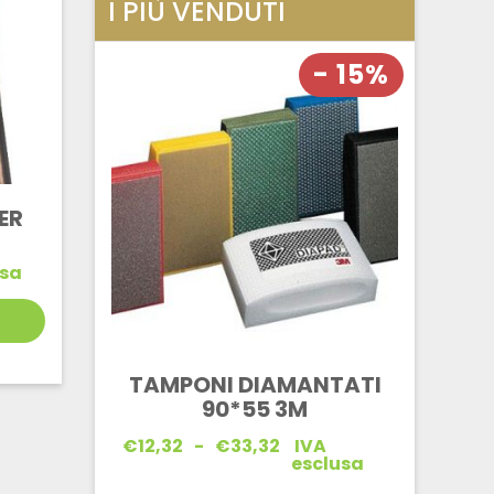
I PIÙ VENDUTI
- 15%
ER
usa
TAMPONI DIAMANTATI
90*55 3M
Fascia
€
12,32
-
€
33,32
IVA
di
esclusa
prezzo: