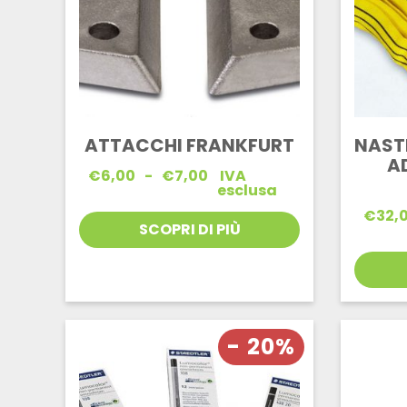
ATTACCHI FRANKFURT
NAST
A
Fascia
€
6,00
-
€
7,00
IVA
di
esclusa
prezzo:
€
32,
da
SCOPRI DI PIÙ
€6,00
a
€7,00
- 20%