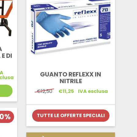
A
E DI
VA
GUANTO REFLEXX IN
clusa
NITRILE
Il
Il
€
12,50
€
11,25
IVA esclusa
prezzo
prezzo
originale
attuale
era:
è:
€12,50.
€11,25.
20%
TUTTE LE OFFERTE SPECIALI