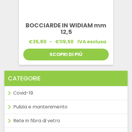
BOCCIARDE IN WIDIAM mm
12,5
Fascia
€
35,80
-
€
119,50
IVA esclusa
di
prezzo:
SCOPRI DI PIÙ
da
€35,80
a
€119,50
CATEGORIE
Covid-19
Pulizia e mantenimento
Rete in fibra di vetro