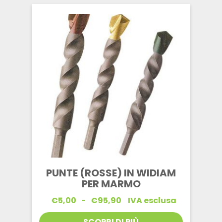
€66,30
PUNTE (ROSSE) IN WIDIAM
PER MARMO
Fascia
€
5,00
-
€
95,90
IVA esclusa
di
prezzo:
SCOPRI DI PIÙ