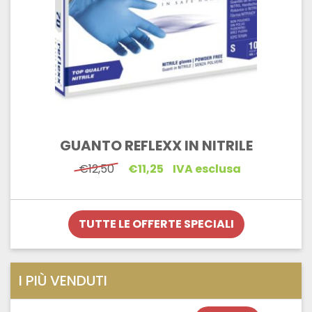
GUANTO REFLEXX IN NITRILE
Il
Il
€
12,50
€
11,25
IVA esclusa
prezzo
prezzo
originale
attuale
era:
è:
€12,50.
€11,25.
TUTTE LE OFFERTE SPECIALI
I PIÙ VENDUTI