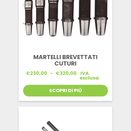
MARTELLI BREVETTATI
CUTURI
Fascia
€
230,00
-
€
320,00
IVA
di
esclusa
prezzo:
da
SCOPRI DI PIÙ
€230,00
a
€320,00