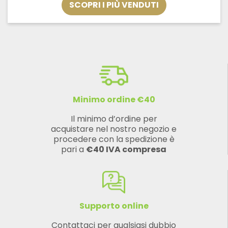
SCOPRI I PIÙ VENDUTI
a
€33,32
Minimo ordine €40
Il minimo d’ordine per
acquistare nel nostro negozio e
procedere con la spedizione è
pari a
€40 IVA compresa
Supporto online
Contattaci per qualsiasi dubbio