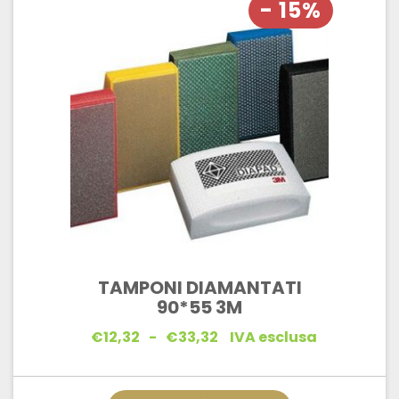
- 15%
TAMPONI DIAMANTATI
90*55 3M
Fascia
€
12,32
-
€
33,32
IVA esclusa
di
prezzo:
da
€12,32