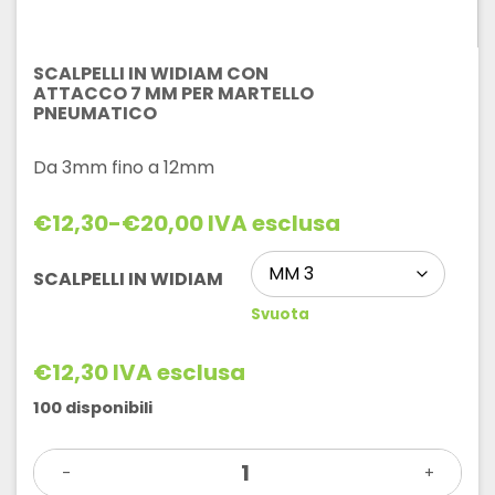
SCALPELLI IN WIDIAM CON
ATTACCO 7 MM PER MARTELLO
PNEUMATICO
Da 3mm fino a 12mm
€
12,30
-
€
20,00
IVA esclusa
Fascia
di
prezzo:
SCALPELLI IN WIDIAM
da
Svuota
€12,30
a
€20,00
€
12,30
IVA esclusa
100 disponibili
SCALPELLI
-
IN
+
WIDIAM