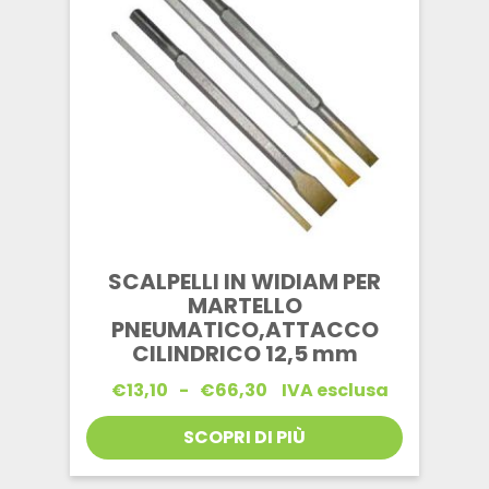
SCALPELLI IN WIDIAM PER
MARTELLO
PNEUMATICO,ATTACCO
CILINDRICO 12,5 mm
Fascia
€
13,10
-
€
66,30
IVA esclusa
di
prezzo:
SCOPRI DI PIÙ
da
€13,10
a