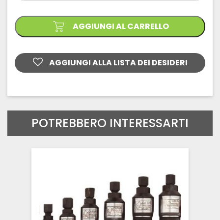
CON
ATTACCO
7
AGGIUNGI AL CARRELLO
mm
PER
MARTELLO
PNEUMATICO
quantità
AGGIUNGI ALLA LISTA DEI DESIDERI
POTREBBERO INTERESSARTI