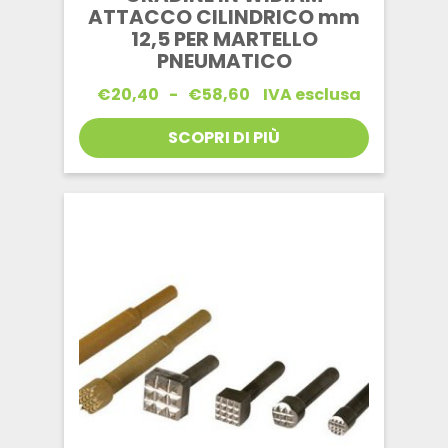
ATTACCO CILINDRICO mm
12,5 PER MARTELLO
PNEUMATICO
Fascia
€
20,40
-
€
58,60
IVA esclusa
di
prezzo:
SCOPRI DI PIÙ
da
€20,40
a
€58,60