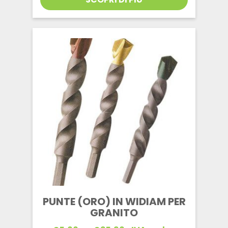
da
€5,00
a
€95,90
PUNTE (ORO) IN WIDIAM PER
GRANITO