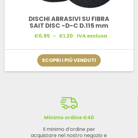
DISCHI ABRASIVI SU FIBRA
SAIT DISC -D-C D.115 mm
Fascia
€
0,95
-
€
1,20
IVA esclusa
di
prezzo:
da
€0,95
SCOPRI I PIÙ VENDUTI
a
€1,20
Minimo ordine €40
Il minimo d’ordine per
acquistare nel nostro negozio e