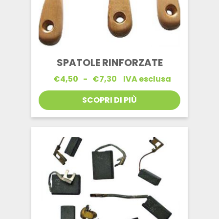
SPATOLE RINFORZATE
Fascia
€
4,50
-
€
7,30
IVA esclusa
di
prezzo:
SCOPRI DI PIÙ
da
€4,50
a
€7,30