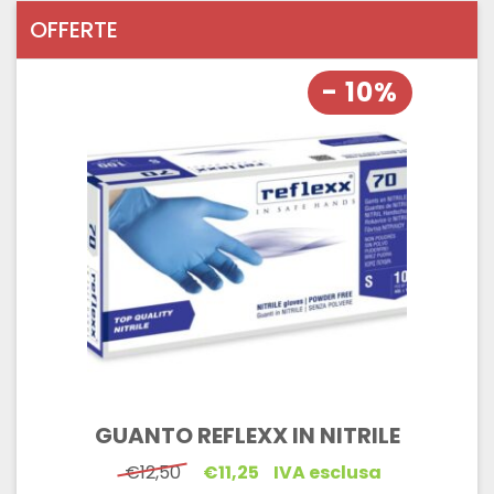
OFFERTE
- 10%
GUANTO REFLEXX IN NITRILE
Il
Il
€
12,50
€
11,25
IVA esclusa
prezzo
prezzo