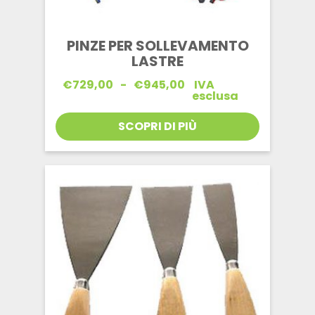
PINZE PER SOLLEVAMENTO
LASTRE
Fascia
€
729,00
-
€
945,00
IVA
di
esclusa
prezzo:
da
SCOPRI DI PIÙ
€729,00
a
€945,00