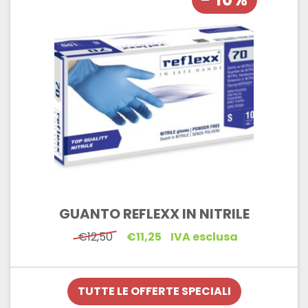
GUANTO REFLEXX IN NITRILE
Il
Il
€
12,50
€
11,25
IVA esclusa
prezzo
prezzo
originale
attuale
era:
è:
€12,50.
€11,25.
TUTTE LE OFFERTE SPECIALI