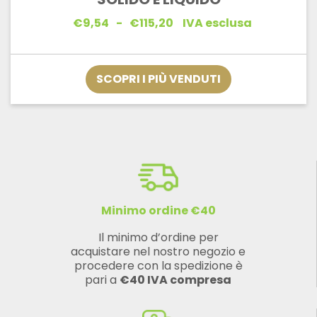
Fascia
€
9,54
-
€
115,20
IVA esclusa
di
prezzo:
da
€9,54
SCOPRI I PIÙ VENDUTI
a
€115,20
Minimo ordine €40
Il minimo d’ordine per
acquistare nel nostro negozio e
procedere con la spedizione è
pari a
€40 IVA compresa