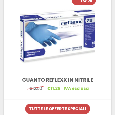
GUANTO REFLEXX IN NITRILE
Il
Il
€
12,50
€
11,25
IVA esclusa
prezzo
prezzo
originale
attuale
era:
è:
€12,50.
€11,25.
TUTTE LE OFFERTE SPECIALI