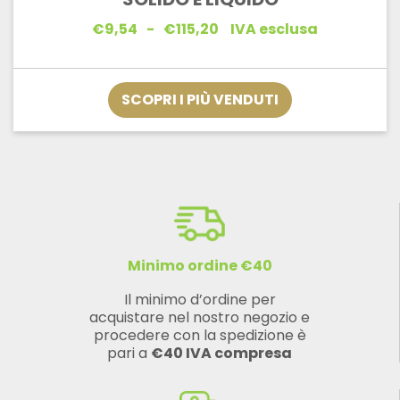
Fascia
€
9,54
-
€
115,20
IVA esclusa
di
prezzo:
da
€9,54
SCOPRI I PIÙ VENDUTI
a
€115,20
Minimo ordine €40
Il minimo d’ordine per
acquistare nel nostro negozio e
procedere con la spedizione è
pari a
€40 IVA compresa