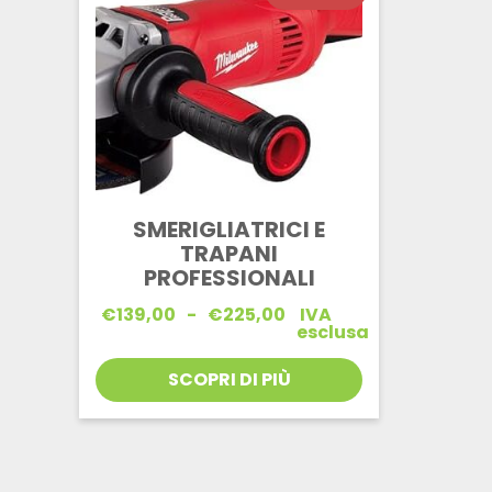
SMERIGLIATRICI E
TRAPANI
PROFESSIONALI
Fascia
€
139,00
-
€
225,00
IVA
di
esclusa
prezzo:
da
SCOPRI DI PIÙ
€139,00
a
€225,00