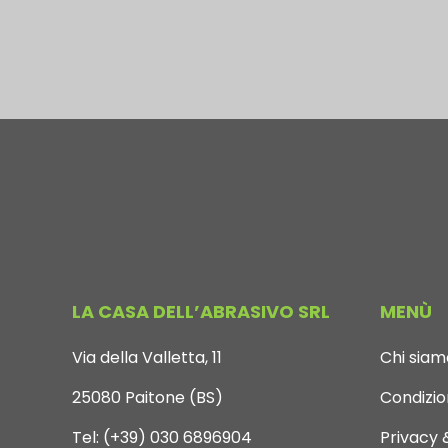
LA CASA DELL’ABRASIVO SRL
MENÙ
Via della Valletta, 11
Chi siam
25080 Paitone (BS)
Condizion
Tel:
(+39) 030 6896904
Privacy 