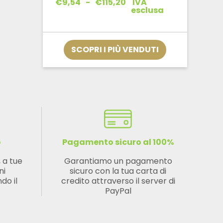
Fascia
€
9,54
-
€
115,20
IVA
di
esclusa
prezzo:
da
€9,54
a
SCOPRI I PIÙ VENDUTI
€115,20
o
Pagamento sicuro al 100%
, a tue
Garantiamo un pagamento
ni
sicuro con la tua carta di
do il
credito attraverso il server di
PayPal