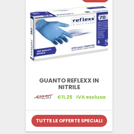
GUANTO REFLEXX IN
NITRILE
Il
Il
€
12,50
€
11,25
IVA esclusa
prezzo
prezzo
originale
attuale
era:
è:
€12,50.
€11,25.
TUTTE LE OFFERTE SPECIALI