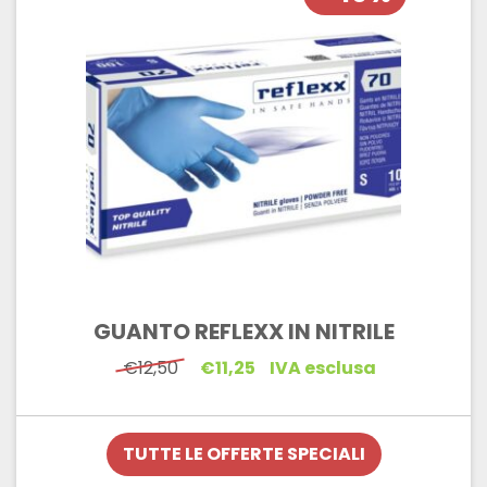
GUANTO REFLEXX IN NITRILE
Il
Il
€
12,50
€
11,25
IVA esclusa
prezzo
prezzo
originale
attuale
era:
è:
€12,50.
€11,25.
TUTTE LE OFFERTE SPECIALI