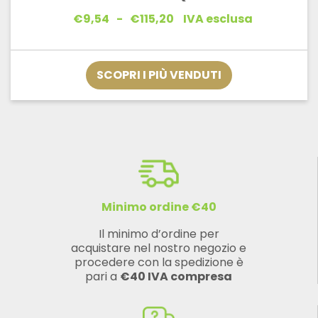
Fascia
€
9,54
-
€
115,20
IVA esclusa
di
prezzo:
da
€9,54
SCOPRI I PIÙ VENDUTI
a
€115,20
Minimo ordine €40
Il minimo d’ordine per
acquistare nel nostro negozio e
procedere con la spedizione è
pari a
€40 IVA compresa