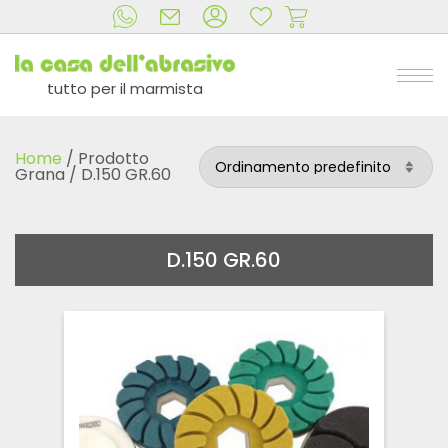
tutto per il marmista
Home
/ Prodotto
Grana / D.150 GR.60
D.150 GR.60