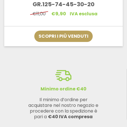
GR.125-74-45-30-20
Il
Il
€
11,00
€
9,90
IVA esclusa
prezzo
prezzo
originale
attuale
era:
è:
€11,00.
€9,90.
SCOPRI I PIÙ VENDUTI
Minimo ordine €40
Il minimo d’ordine per
acquistare nel nostro negozio e
procedere con la spedizione è
pari a
€40 IVA compresa