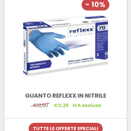
- 10%
GUANTO REFLEXX IN NITRILE
Il
Il
€
12,50
€
11,25
IVA esclusa
prezzo
prezzo
originale
attuale
era:
è:
€12,50.
€11,25.
TUTTE LE OFFERTE SPECIALI