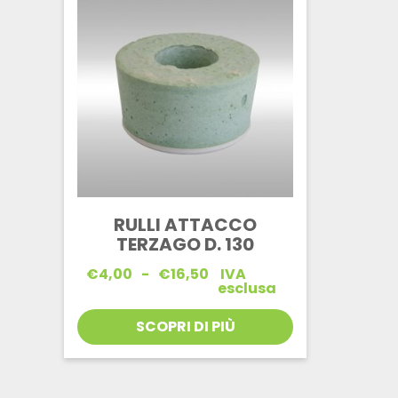
RULLI ATTACCO
TERZAGO D. 130
Fascia
€
4,00
-
€
16,50
IVA
di
esclusa
prezzo:
da
SCOPRI DI PIÙ
€4,00
a
€16,50