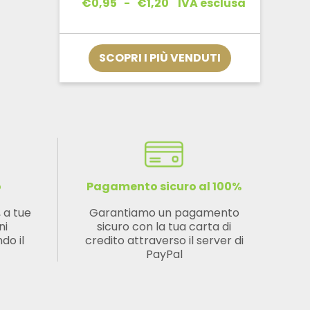
Fascia
€
0,95
-
€
1,20
IVA esclusa
di
prezzo:
da
€0,95
SCOPRI I PIÙ VENDUTI
a
€1,20
o
Pagamento sicuro al 100%
, a tue
Garantiamo un pagamento
ni
sicuro con la tua carta di
do il
credito attraverso il server di
PayPal