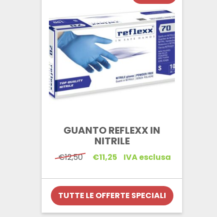
GUANTO REFLEXX IN
NITRILE
Il
Il
€
12,50
€
11,25
IVA esclusa
prezzo
prezzo
originale
attuale
era:
è:
€12,50.
€11,25.
TUTTE LE OFFERTE SPECIALI