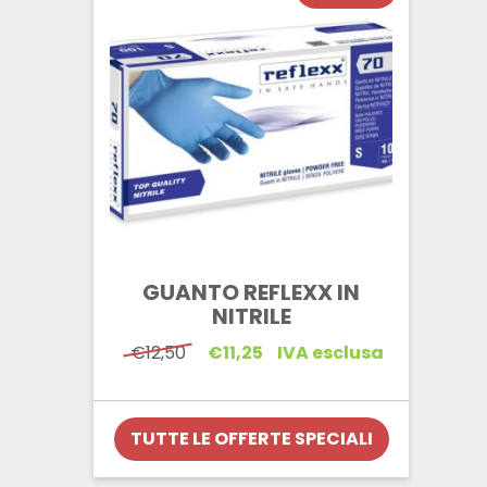
GUANTO REFLEXX IN
NITRILE
Il
Il
€
12,50
€
11,25
IVA esclusa
prezzo
prezzo
originale
attuale
era:
è:
€12,50.
€11,25.
TUTTE LE OFFERTE SPECIALI