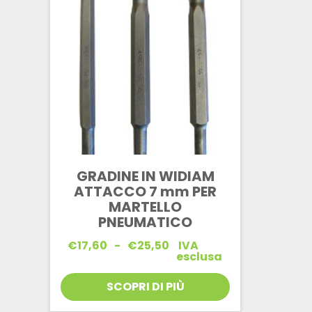
GRADINE IN WIDIAM
ATTACCO 7 mm PER
MARTELLO
PNEUMATICO
Fascia
€
17,60
-
€
25,50
IVA
di
esclusa
prezzo:
da
SCOPRI DI PIÙ
€17,60
a
€25,50