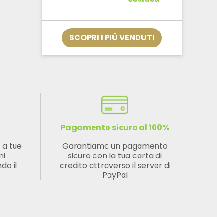
prezzo:
da
€12,32
a
SCOPRI I PIÙ VENDUTI
€33,32
o
Pagamento sicuro al 100%
, a tue
Garantiamo un pagamento
ni
sicuro con la tua carta di
do il
credito attraverso il server di
PayPal