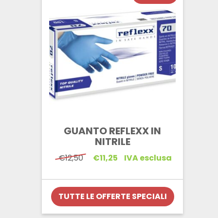
GUANTO REFLEXX IN
NITRILE
Il
Il
€
12,50
€
11,25
IVA esclusa
prezzo
prezzo
originale
attuale
era:
è:
€12,50.
€11,25.
TUTTE LE OFFERTE SPECIALI