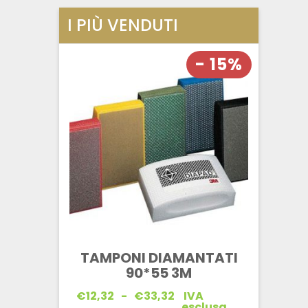
I PIÙ VENDUTI
- 15%
TAMPONI DIAMANTATI
90*55 3M
Fascia
€
12,32
-
€
33,32
IVA
di
esclusa